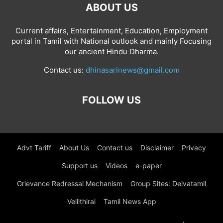
ABOUT US
Current affairs, Entertainment, Education, Employment
portal in Tamil with National outlook and mainly Focusing
our ancient Hindu Dharma.
Contact us:
dhinasarinews@gmail.com
FOLLOW US
Advt Tariff
About Us
Contact us
Disclaimer
Privacy
Support us
Videos
e-paper
Grievance Redressal Mechanism
Group Sites: Deivatamil
Vellithirai
Tamil News App