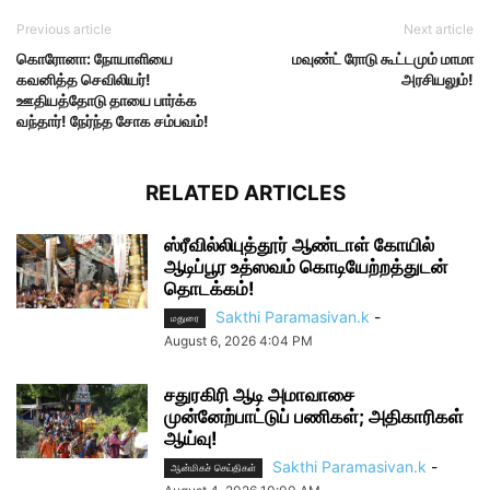
Previous article
Next article
கொரோனா: நோயாளியை
மவுண்ட் ரோடு கூட்டமும் மாமா
கவனித்த செவிலியர்!
அரசியலும்!
ஊதியத்தோடு தாயை பார்க்க
வந்தார்! நேர்ந்த சோக சம்பவம்!
RELATED ARTICLES
ஸ்ரீவில்லிபுத்தூர் ஆண்டாள் கோயில்
ஆடிப்பூர உத்ஸவம் கொடியேற்றத்துடன்
தொடக்கம்!
Sakthi Paramasivan.k
-
மதுரை
August 6, 2026 4:04 PM
சதுரகிரி ஆடி அமாவாசை
முன்னேற்பாட்டுப் பணிகள்; அதிகாரிகள்
ஆய்வு!
Sakthi Paramasivan.k
-
ஆன்மிகச் செய்திகள்