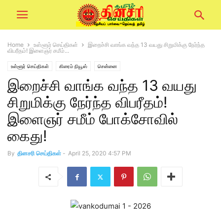
Home
உள்ளூர் செய்திகள்
இறைச்சி வாங்க வந்த 13 வயது சிறுமிக்கு நேர்ந்த
விபரீதம்! இளைஞர் சமீம்...
உள்ளூர் செய்திகள்
கிரைம் நியூஸ்
சென்னை
இறைச்சி வாங்க வந்த 13 வயது
சிறுமிக்கு நேர்ந்த விபரீதம்!
இளைஞர் சமீம் போக்சோவில்
கைது!
By
தினசரி செய்திகள்
-
April 25, 2020 4:57 PM