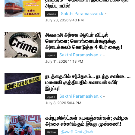
சிறப்பு ரயில்!
Sakthi Paramasivan.k
-
நெல்லை
July 23, 2026 9:40 PM
சிவகாசி அச்சக அதிபர் வீட்டில்
கொள்ளை; கொள்ளையர்களுக்கு
அடைக்கலம் கொடுத்த 4 பேர் கைது!
Sakthi Paramasivan.k
-
மதுரை
July 11, 2026 11:18 PM
நடத்தையில் சந்தேகம்… நடந்த சண்டை…
மனைவி குத்தியதில் கணவன் உயிர்
இழப்பு!
Sakthi Paramasivan.k
-
மதுரை
July 8, 2026 5:04 PM
கம்யூனிஸ்ட்கள் நயவஞ்சகர்கள்; தமிழக
அரசை எச்சரிக்கும் இந்து முன்னணி!
தினசரி செய்திகள்
-
அரசியல்