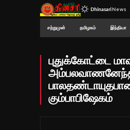
Dhinasari
News
சற்றுமுன்
தமிழகம்
இந்தியா
புதுக்கோட்டை மாவ
அம்பலவாணனேந்த
பாலதண்டாயுதபாண
கும்பாபிஷேகம்