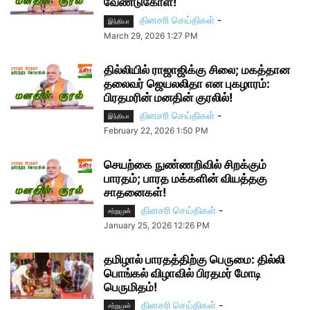
வேண்டுகோள்!
தினசரி செய்திகள்
-
இந்தியா
March 29, 2026 1:27 PM
தில்லியில் ராஜாஜிக்கு சிலை; மகத்தான
தலைவர் ஜெயலலிதா என புகழாரம்:
பிரதமரின் மனதின் குரலில்!
தினசரி செய்திகள்
-
இந்தியா
February 22, 2026 1:50 PM
செயற்கை நுண்ணறிவில் சிறக்கும்
பாரதம்; பாரத மக்களின் வியத்தகு
சாதனைகள்!
தினசரி செய்திகள்
-
சற்றுமுன்
January 25, 2026 12:26 PM
தமிழால் பாரதத்திற்கு பெருமை: தில்லி
பொங்கல் விழாவில் பிரதமர் மோடி
பெருமிதம்!
தினசரி செய்திகள்
-
சற்றுமுன்