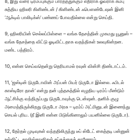
8, இது வரை டிரம்ப்புக்கும் பாரதத்துக்கும் எதிராக ஓவராக கம்பு
சுத்திய ஹிலரி கிளிண்டன் / கிளிண்டன் ஃபௌண்டேஷன் இனி
‘ஆக்டிவ் பாலிடிக்ஸ்’ பண்ணப் போவதில்லை என்று செய்தி.
9, ஹிலரியின் செல்லப்பிள்ளை – வங்க தேசத்தின் முகமது யூனுஸ் –
வங்க தேசத்தை விட்டு ஓடிவிட்டதாக வதந்திகள் உலவுகின்றன.
மண்ட பத்திரம்.
10, என்ன செய்வதென்று தெரியாமல் ரவுன் வின்சி திண்டாட்டம்.
11, ‘ஜஸ்டின் டுருடோவின் அப்பன் பியர் டுருடோ இல்லை. ஃபிடல்
காஸ்டிரோ தான்’ என்று தன் புத்தகத்தில் எழுதிய டிரம்ப் மீண்டும்
ஆட்சிக்கு வந்திருப்பது டுருடோவுக்கு டென்ஷன். தனிக் குழு
அமைத்திருக்கிறது டுருடோ அரசு – டிரம்ப் அட்மினுடன் இணைந்து
செயல் புரிய. (நீ இனி என்ன பிடுங்கினாலும் பயனில்லை டுருடோ).
12, தேர்தல் முடிவுகள் வந்ததிலிருந்து டீப் ஸ்டேட் கைத்தடி பன்னுன்
உள்ளிட்ட காலிஸ்தானிகள் சப்தத்தைக் காணோம்.