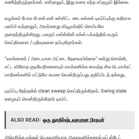
கணித்திருந்தார்கள். என்றாலும், இது வரை எந்த சப்தமும் இல்லை.
வழக்கம் போல சி.என்.என் உள்ளிட்ட ஊடகங்கள் டிரம்ப்புக்கு எதிராக
புலம்பி வந்தாலும், அவர்களது வியூவர்ஷிப் ரொம்பவே
குறைந்திருக்கிறது. பலரும் மஸ்க்கின் எக்ஸ் பக்கத்தில் வரும்
செய்திகளை / பதிவுகளை நம்புகிறார்கள்.
“வாக்காளர் / அடையாள அட்டை தேவையில்லை” என்று சொல்லி,
சட்ட விரோத குடியேறிகளையும் வாக்களிக்க வைத்த சில டெமாக்ரட்
மாநிலங்களில் மட்டுமே கமலா வென்றிருப்பது குறிப்பிடத் தக்கது.
டிரம்ப்பு தேர்தலில் clean sweep செய்திருக்கிறார். Swing state
ஏழையும் வென்றிருக்கிறார் டிரம்ப்.
ALSO READ:
ஒரு துரதிர்ஷ்டவசமான பிரதமர்
அமெரிக்க மக்கள் பெருவாரியாக ஆதரவளித்ததால் டீப் ஸ்டேட்