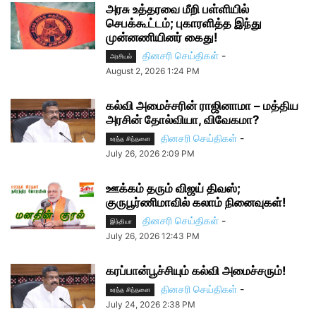
அரசு உத்தரவை மீறி பள்ளியில்
செபக்கூட்டம்; புகாரளித்த இந்து
முன்னணியினர் கைது!
தினசரி செய்திகள்
-
அரசியல்
August 2, 2026 1:24 PM
கல்வி அமைச்சரின் ராஜினாமா – மத்திய
அரசின் தோல்வியா, விவேகமா?
தினசரி செய்திகள்
-
உரத்த சிந்தனை
July 26, 2026 2:09 PM
ஊக்கம் தரும் விஜய் திவஸ்;
குருபூர்ணிமாவில் கலாம் நினைவுகள்!
தினசரி செய்திகள்
-
இந்தியா
July 26, 2026 12:43 PM
கரப்பான்பூச்சியும் கல்வி அமைச்சரும்!
தினசரி செய்திகள்
-
உரத்த சிந்தனை
July 24, 2026 2:38 PM