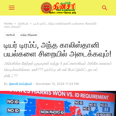
Home
அரசியல்
டியர் டிரம்ப், அந்த காலிஸ்தானி பயல்களை சிறையில்
அடைக்கவும்!
அரசியல்
உரத்த சிந்தனை
டியர் டிரம்ப், அந்த காலிஸ்தானி
பயல்களை சிறையில் அடைக்கவும்!
அமெரிக்க தேர்தல் முடிவுகள் வந்து 4 நாட்களாகியும் அங்கே கலவரம்
வெடிக்கவில்லை. ஏன்??? டிரம்ப்புடன் டீல் போட்டுவிட்டதா டீப்
ஸ்டேட்??
By
தினசரி செய்திகள்
-
November 10, 2024 11:34 PM