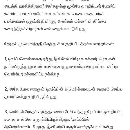
அடக்கி வாசிக்கிறதா? தேர்தலுக்கு முன்பே வாஷிங்டன் போஸ்ட்
உள்ளிட்ட பல டீப் ஸ்டேட் ஊடகங்கள் கமலாவை எண்டார்ஸ்
பண்ணாமல் ஒதுங்கி நின்றது, அவர்கள் மக்களின் தீர்ப்பை
உணர்ந்திருக்கிறார்கள் என்பதைக் காட்டுகிறது.
தேர்தல் முடிவு வந்ததிலிருந்து சில குறிப்பிடத்தக்க மாற்றங்கள்:
1, டிரம்ப் சொன்னதை ஏற்று, இஸ்ரேல் விரோத கத்தார் அரசு தன்
நாட்டிலிருந்த ஹமாஸ் பயங்கரவாத தலைவர்களை நாட்டை விட்டு
வெளியேற உத்தரவிட்டிருக்கிறது.
2, அதே போல ஈரானும் ‘டிரம்ப்பின் அமெரிக்காவுடன் சமரசம் செய்ய
தயார்’ என்று கூறியிருக்கிறது.
3, டிரம்ப் விரோதக் கருத்துகளைப் பேசி வந்த ஐரோப்பிய ஒன்றியம்,
சமாதானக் கொடி தூக்கியிருக்கிறது, ‘டிரம்ப்பின்
அமெரிக்காவிடமிருந்து இனி எரிபொருள் வாங்குவோம்’ என்று.