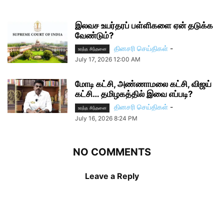
இலவச உயர்தரப் பள்ளிகளை ஏன் தடுக்க
வேண்டும்?
தினசரி செய்திகள்
-
உரத்த சிந்தனை
July 17, 2026 12:00 AM
மோடி கட்சி, அண்ணாமலை கட்சி, விஜய்
கட்சி… தமிழகத்தில் இவை எப்படி?
தினசரி செய்திகள்
-
உரத்த சிந்தனை
July 16, 2026 8:24 PM
NO COMMENTS
Leave a Reply