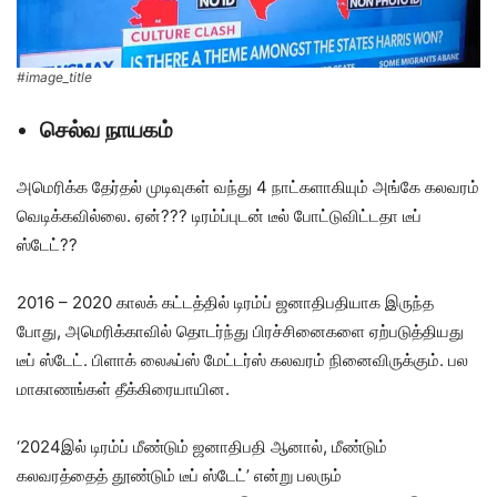
#image_title
செல்வ நாயகம்
அமெரிக்க தேர்தல் முடிவுகள் வந்து 4 நாட்களாகியும் அங்கே கலவரம்
வெடிக்கவில்லை. ஏன்??? டிரம்ப்புடன் டீல் போட்டுவிட்டதா டீப்
ஸ்டேட்??
2016 – 2020 காலக் கட்டத்தில் டிரம்ப் ஜனாதிபதியாக இருந்த
போது, அமெரிக்காவில் தொடர்ந்து பிரச்சினைகளை ஏற்படுத்தியது
டீப் ஸ்டேட். பிளாக் லைஃப்ஸ் மேட்டர்ஸ் கலவரம் நினைவிருக்கும். பல
மாகாணங்கள் தீக்கிரையாயின.
‘2024இல் டிரம்ப் மீண்டும் ஜனாதிபதி ஆனால், மீண்டும்
கலவரத்தைத் தூண்டும் டீப் ஸ்டேட்’ என்று பலரும்