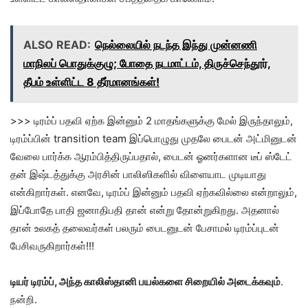
ALSO READ:
நெல்லையில் நடந்த இந்து முன்னணி
மாநிலப் பொதுக்குழு; போதை நடமாட்டம், திருச்செந்தூர்,
தீபம் உள்ளிட்ட 8 தீர்மானங்கள்!
>>> டிரம்ப் பதவி ஏற்க இன்னும் 2 மாதங்களுக்கு மேல் இருந்தாலும்,
டிரம்ப்பின் transition team இப்பொழுது முதலே பைடன் அட்மினுடன்
வேலை பார்க்க ஆரம்பித்திருப்பதால், பைடன் ஓனர்களான டீப் ஸ்டேட்
தன் இஷ்டத்துக்கு அரசின் பாலிஸிகளில் விளையாட முடியாது
என்கிறார்கள். எனவே, டிரம்ப் இன்னும் பதவி ஏற்கவில்லை என்றாலும்,
இப்போதே பாதி ஜனாதிபதி தான் என்று தோன்றுகிறது. அதனால்
தான் உலகத் தலைவர்கள் பலரும் பைடனுடன் பேசாமல் டிரம்ப்புடன்
பேசிவருகிறார்கள்!!!
டியர் டிரம்ப், அந்த காலிஸ்தானி பயல்களை சிறையில் அடைக்கவும்
.
நன்றி.