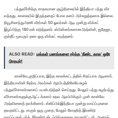
பந்துவீச்சிற்கு சாதகமான சூழ்நிலையில் இந்தியா பந்து வீச
வந்தது. காலையில் இருந்ததைப் போல களம் அச்சுறுத்தலாக இல்லை.
நியூசிலாந்துஅணி வீரர்கள் 50 ஓவர்கள் ஆடி மூன்று விக்கட்
இழப்பிற்கு 180 ரன் எடுத்தனர். ஸ்பின்னர்களானஅஷ்வின், ஜதேஜா,
குல்தீப் மூவரும் தலா ஒரு விக்கட் எடித்தனர்.
ALSO READ:
மக்கள் மனங்களை ஈர்த்த ‘நீண்ட கால’ ஒரே
பிரதமர்!
கான்வே,குறிப்பாக, இந்த காலக்கட்டத்தில் சிறப்பாக ஆடினார்.
இந்தியாவின் தேர்வு அவர்கள் ஆரம்பத்திலேயேசுழல்
பந்துவீச்சாளர்களைப் பயன்படுத்தச் செய்தது. மேலும் பந்து சுழற்பந்து
வீச்சாளர்களுக்குஆட்டக்களம் உதவ ஆரம்பிக்கும் முன் கான்வே
அஷ்வினைத் தாக்கினார். ஸ்லிப்பில்இந்தியா மூன்று வாய்ப்புகளை
தவறவிட்டது. ராகுல் ஒரு முறை, மேலும் ரோஹித் இரண்டு
வாய்ப்புகள்.பந்த், இரண்டு ஸ்டம்பிங்குகளை தவறவிட்டார். ஆனால்