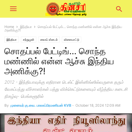
Home
இந்தியா
சொதப்பல் பேட்டிங்… சொந்த மண்ணில் என்ன ஆச்சு இந்திய
அணிக்கு?!
இந்தியா
சற்றுமுன்
லைஃப் ஸ்டைல்
விளையாட்டு
சொதப்பல் பேட்டிங்… சொந்த
மண்ணில் என்ன ஆச்சு இந்திய
அணிக்கு?!
2012 - இந்தியாவுக்கு எதிரான டெஸ்ட் இன்னிங்ஸில்வருகை தரும்
வேகப்பந்து வீச்சாளர்கள் பத்து விக்கெட்டுகளையும் வீழ்த்திய கடைசி
நிகழ்வு- பெங்களூரில்
By
முனைவர் கு.வை. பாலசுப்பிரமணியன் KVB
-
October 18, 2024 12:09 AM