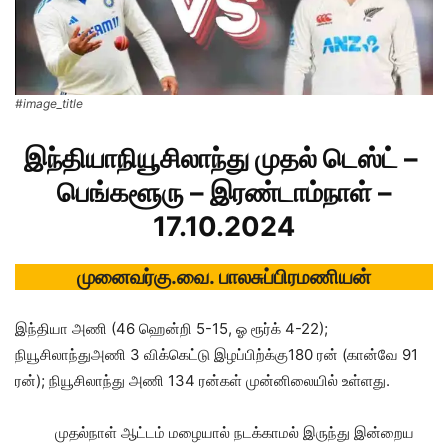
#image_title
இந்தியாநியூசிலாந்து முதல் டெஸ்ட் –
பெங்களூரு – இரண்டாம்நாள் –
17.10.2024
முனைவர்கு.வை. பாலசுப்பிரமணியன்
இந்தியா அணி (46 ஹென்றி 5-15, ஓ ரூர்க் 4-22);
நியூசிலாந்துஅணி 3 விக்கெட்டு இழப்பிற்க்கு180 ரன் (கான்வே 91
ரன்); நியூசிலாந்து அணி 134 ரன்கள் முன்னிலையில் உள்ளது.
முதல்நாள் ஆட்டம் மழையால் நடக்காமல் இருந்து இன்றைய