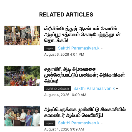
RELATED ARTICLES
ஸ்ரீவில்லிபுத்தூர் ஆண்டாள் கோயில்
ஆடிப்பூர உத்ஸவம் கொடியேற்றத்துடன்
தொடக்கம்!
Sakthi Paramasivan.k
-
மதுரை
August 6, 2026 4:04 PM
சதுரகிரி ஆடி அமாவாசை
முன்னேற்பாட்டுப் பணிகள்; அதிகாரிகள்
ஆய்வு!
Sakthi Paramasivan.k
-
ஆன்மிகச் செய்திகள்
August 4, 2026 10:00 AM
ஆடிப்பெருக்கை முன்னிட்டு சிவகாசியில்
காலண்டர் ஆல்பம் வெளியீடு!
Sakthi Paramasivan.k
-
மதுரை
August 4, 2026 9:09 AM