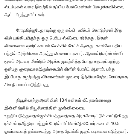
ஸ்டம்புகள் வரை இவற்றில் தப்பிய பேஸ்மென்கள் பிழைக்கவில்லை,
ஆட்டமிழந்துவிட்டனர்.
ரோஹித்ஜடேஜாவுக்கு ஒரு கல்லி ஃபீல்டர் கொடுத்தார்.இது
வில் யங்கிடமிருந்து ஒரு பெரிய ஸ்வீப்பை ஈர்த்தது, இதன்
விளைவாக ஷார்ட்ஃபைன் லெக்கில் கேட்ச் ஆனது. கான்வே புதிய
பந்தில் அஷ்வினை அடித்து விளையாடினார். ஆனால்ரிவர்ஸ் ஸ்வீப்
மூலம் அவரை மீண்டும் அடிக்க முயற்சித்த போது சதமடிப்பதற்கு
ஒன்பது குறைவாகஇருக்கையில் கிளீன் போல்ட் ஆனார். பந்து
இப்போது சுழற்பந்து வீச்சாளர்கள் மூவரை இந்தியாதேர்வு செய்ததை
சில நியாயப் படுத்தியது,
நியூசிலாந்துஅணியின் 134 ரன்கள் லீட் நான்காவது
இன்னிங்ஸில் நியூசிலாந்தின் முன்னிலையை
உறுதிப்படுத்துவதன்முக்கியத்துவத்தை அடிக்கோடிட்டுக் காட்டுகிறது.
ரச்சின் ரவீந்திரா மற்றும் டேரில் மிட்செல்ஆகியோர் கடைசி 10.5
ஓவர்களைத் தக்கவைத்து அதை நோக்கி முதல் படிகளை எடுத்தனர்.