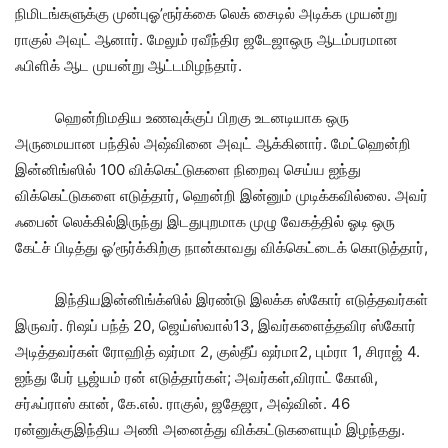
நிமிடங்களுக்கு முன்புஓ’ரூர்க்கை லெக் சைடில் அடிக்க முயன்று
ராகுல் அவுட் ஆனார். மேலும் ரவீந்திர ஜடேஜாஒரு ஆடம்பரமான
ஃபிளிக் ஆட முயன்று ஆட்டமிழந்தார்.
ஹென்றிமதிய உணவுக்குப் பிறகு உடனடியாக ஒரு
அருமையான பந்தில் அஷ்வினை அவுட் ஆக்கினார். மேட்ஹென்றி
இன்னிங்ஸில் 100 விக்கெட்டுகளை நிறைவு செய்ய ஐந்து
விக்கெட்டுகளை எடுத்தார், ஹென்றி இன்னும் முடிக்கவில்லை. அவர்
ஃபைன் லெக்கில்இருந்து இடதுபுறமாக முழு வேகத்தில் ஓடி ஒரு
கேட்ச் பிடித்து ஓ’ரூர்க்கிற்கு நான்காவது விக்கெட்டைக் கொடுத்தார்,
இந்தியஇன்னிங்க்ஸில் இரண்டு இலக்க ஸ்கோர் எடுத்தவர்கள்
இருவர். ரிஷப் பந்த் 20, ஜெய்ஸ்வால்13, இவர்களைத்தவிர ஸ்கோர்
அடித்தவர்கள் ரோஹித் ஷர்மா 2, குல்தீப் ஷர்மா2, பும்ரா 1, சிராஜ் 4.
ஐந்து பேர் பூஜ்யம் ரன் எடுத்தார்கள்; அவர்கள்,விராட் கோலி,
சர்ஃப்ராஸ் கான், கே.எல். ராகுல், ஜதேஜா, அஷ்வின். 46
ரன்னுக்குஇந்திய அணி அனைத்து விக்கட்டுகளையும் இழந்தது.