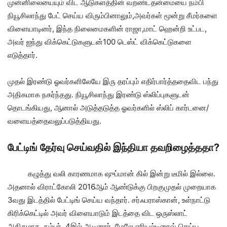
முன்னிலையையும் விட ஆடுகளத்தின் வறண்டதன்மையை நம்பி
நியூசிலாந்து பேட் செய்ய விரும்பினாலும்,அவர்கள் மூன்று சீமர்களை
விளையாடினர், இந்த நிலைமைகளின் ராஜா,மாட் ஹென்றி உட்பட,
அவர் ஐந்து விக்கெட்டுகளுடன்100 டெஸ்ட் விக்கெட்டுகளை
எடுத்தார்.
முதல் இரண்டு ஓவர்களிலேயே இரு தரப்பும் எதிர்பார்த்ததைவிட பந்து
அதிகமாக நகர்ந்தது. நியூசிலாந்து இரண்டு ஸ்லிப்புகளுடன்
தொடங்கியது, ஆனால் அடுத்தடுத்த ஓவர்களில் ஸ்லிப் கார்டனை/
வளையத்தைவலுப்படுத்தியது.
பேட்டிங் தேர்வு செய்வதில் இந்தியா தவறிழைத்ததா?
கழுத்து வலி காரணமாக ஷுப்மான் கில் இன்று டீமில் இல்லை.
அதனால் விராட்கோலி 2016ஆம் ஆண்டுக்கு பிறகுமுதல் முறையாக
3வது இடத்தில் பேட்டிங் செய்ய வந்தார். சர்ஃபராஸ்கான், உள்நாட்டு
கிரிக்கெட்டில் அவர் விளையாடும் இடத்தை விட ஒருஸ்லாட்
அதிகமாக, நம்பர். 4இல் ஆடினார். மேலே ஏரியல்டிரைவ் செய்ய