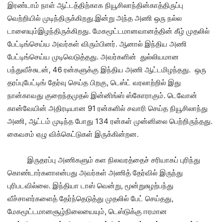
இரண்டாம் நாள் ஆட்டத்திற்காக நியூசிலாந்தின்காத்திருப்பு
வெற்றியில் முடிந்திருக்கிறது.இன்று அந்த அணி ஒரு நல்ல
டாஸையும்இழந்திருக்கிறது. மேகமூட்டமானவானத்தின் கீழ் முதலில்
பேட்டிங்செய்ய அவர்கள் விரும்பினர். ஆனால் இந்திய அணி
பேட்டிங்செய்ய முடிவெடுத்தது. அவர்களின் துல்லியமான
பந்துவீச்சுடன், 46 ரன்களுக்கு இந்திய அணி ஆட்டமிழந்தது. ஒரு
தரப்புபேட்டிங் தேர்வு செய்த பிறகு, டெஸ்ட் வரலாற்றில் இது
நான்காவது குறைந்தமுதல் இன்னிங்ஸ் ஸ்கோராகும். டெவோன்
கான்வேயின் அதிரடியான 91 ரன்களில் சவாரி செய்த நியூசிலாந்து
அணி, ஆட்டம் முடிந்த போது 134 ரன்கள் முன்னிலை பெற்றிருந்தது.
கைவசம் ஏழு விக்கெட்டுகள் இருக்கின்றன.
இருதரப்பு அணிகளும் கள நிலவரத்தைச் சரியாகப் புரிந்து
கொண்டார்களாஎன்பது அவர்கள் அணித் தேர்வில் இருந்து
புரிபடவில்லை. இந்தியா டாஸ் வென்று, மூன்றுசுழற்பந்து
வீச்சாளர்களைத் தேர்ந்தெடுத்து முதலில் பேட் செய்தது,
மேகமூட்டமானசூழ்நிலையையும், டெஸ்டுக்கு ஈரமான