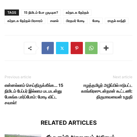
TAGS
15 நிமிடம் பேச முடியுமா?
கர்நாடக தேர்தல்
கர்நாடக தேர்தல் பிரசாரம்
சவால்
பிரதமர் மோடி
மோடி
ராகுல் காந்தி
Previous article
Next article
என்னல்லாம் செய்திருக்கீங்க… 15
ஈழத்தமிழர் அழிப்பில் ஈடுபட்ட
நிமிடம் பேப்பர் இல்லாம மடமடன்னு
காங்கிரஸுடன்தான் கூட்டணி:
பேசுங்க பார்ப்போம்: மோடி விட்ட
திருமாவளவன் உறுதி
சவால்!
RELATED ARTICLES