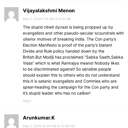
Vijayalakshmi Menon
May 2, 2018 5:19 AM At 5:19 AM
The stupid nitwit dynast is being propped up by
evangelists and other pseudo-secular scoundrels with
ulterior motives of breaking India. The Con party’s
Election Manifesto is proof of the party’s blatant
Divide and Rule policy handed down by the
British.But Modiji has proclaimed “Sabka Saath,Sabka
Visas” which is what Ramrajya means! Nobody likes
to be discriminated against! So sensible people
should explain this to others who do not understand
this.It is satanic evangelists and Commies who are
spear-heading the campaign for the Con party and
it’s stupid leader who has no caliber!
Reply
Arunkumar.K
May 2, 2018 12:49 PM At 12:49 PM