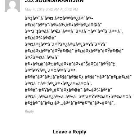
J.D. SOUNDARARAJAN
May 4, 2018 6:42 AM At 6:42 AM
à®‡à®¨à¯à®¤ à®¤à®®à®¿à®´à®•
à®¤à¯à®°à¯‹à®•à®¿à®•à®³à®¿à®©à¯
à®ªà¯‡à®šà¯à®šà¯à®®à¯ à®šà¯†à®¯à®²à¯à®®à¯,
à®¤à®¾à®©à¯
à®¤à®¿à®°à¯à®Ÿà®¿à®µà®¿à®Ÿà¯à®Ÿà¯
à®¤à®¿à®°à¯à®Ÿà®©à¯ à®¤à®¿à®°à¯à®Ÿà®©à¯
à®Žà®©à¯à®±à¯
à®•à®¤à¯à®¤à®¿à®•à¯à®•à¯Šà®£à¯à®Ÿà¯‡
à®“à®Ÿà®¿ à®¤à®ªà¯à®ª
à®®à¯à®¯à®±à¯à®šà¯à®šà®¿ à®šà¯†à®¯à¯à®µà®¤à¯
à®¤à¯†à®°à®¿à®•à®¿à®±à®¤à¯.
à®®à¯‹à®Ÿà®¿à®¯à®¿à®©à¯ à®•à®¾à®²à¯
à®¤à¯‚à®šà®¿à®•à¯à®•à¯ à®ˆà®Ÿà®¾à®•à®¾à®¤à¯
à®‡à®¨à¯à®¤ à®…à®²à¯à®ªà®™à¯à®•à®³à¯.
Reply
Leave a Reply