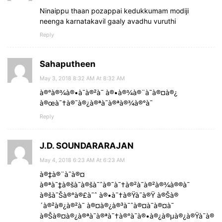
Ninaippu thaan pozappai kedukkumam modiji
neenga karnatakavil gaaly avadhu vuruthi
Reply
Sahaputheen
May 3, 2018 8:32 AM At 8:32 AM
à®°à®¾à®•à¯à®²à¯ à®•à®¾à®¨à¯à®¤à®¿
à®œà¯†à®¯à®¿à®ªà¯à®ªà®¾à®°à¯
Reply
J.D. SOUNDARARAJAN
May 4, 2018 6:23 AM At 6:23 AM
à®‡à®¨à¯à®¤
à®ªà¯‡à®šà¯à®šà¯ˆà®¯à¯†à®²à¯à®²à®¾à®®à¯
à®šà¯Šà®°à®£à¯ˆ à®•à¯†à®Ÿà¯à®Ÿ à®Šà®
´à®²à®¿à®²à¯ à®¤à®¿à®³à¯ˆà®¤à¯à®¤à¯
à®Šà®¤à®¿à®ªà¯à®ªà¯†à®°à¯à®•à®¿à®µà®¿à®Ÿà¯à®