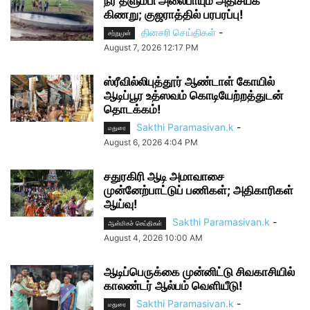
நீர் தளும்பி அலைபாயும் அதிசயக்
கிணறு; குஜராத்தில் பரபரப்பு!
தினசரி செய்திகள்
-
சற்றுமுன்
August 7, 2026 12:17 PM
ஸ்ரீவில்லிபுத்தூர் ஆண்டாள் கோயில்
ஆடிப்பூர உத்ஸவம் கொடியேற்றத்துடன்
தொடக்கம்!
Sakthi Paramasivan.k
-
மதுரை
August 6, 2026 4:04 PM
சதுரகிரி ஆடி அமாவாசை
முன்னேற்பாட்டுப் பணிகள்; அதிகாரிகள்
ஆய்வு!
Sakthi Paramasivan.k
-
ஆன்மிகச் செய்திகள்
August 4, 2026 10:00 AM
ஆடிப்பெருக்கை முன்னிட்டு சிவகாசியில்
காலண்டர் ஆல்பம் வெளியீடு!
Sakthi Paramasivan.k
-
மதுரை