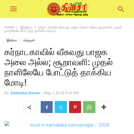
Home
இந்தியா
கர்நாடகாவில் வீசுவது பாஜக அலை அல்ல; சூறாவளி: முதல்
நாளிலேயே போட்டுத் தாக்கிய மோடி!
இந்தியா
சற்றுமுன்
கர்நாடகாவில் வீசுவது பாஜக
அலை அல்ல; சூறாவளி: முதல்
நாளிலேயே போட்டுத் தாக்கிய
மோடி!
By
Senkottai Sriram
-
May 1, 2018 5:14 PM