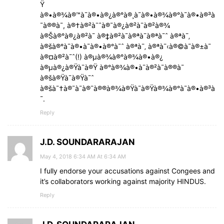
Ÿ
à®•à®¾à®™à¯à®•à®¿à®°à®¸à¯à®•à®¾à®°à¯à®•à®³à
¯à®®à¯, à®†à®²à¯ˆà®¯à®¿à®²à¯à®²à®¾
à®Šà®°à®¿à®²à¯ à®‡à®²à¯à®ªà¯à®ªà¯ˆ à®ªà¯‚
à®šà®°à¯à®•à¯à®•à®°à¯ˆ à®ªà¯‚ à®ªà¯‹à®©à¯à®±à¯
à®¤à®²à¯ˆ(!) à®µà®¾à®°à®¾à®•à®¿
à®µà®¿à®Ÿà¯à®Ÿ à®°à®¾à®•à¯à®²à¯à®®à¯
à®šà®Ÿà¯à®Ÿà¯ˆ
à®šà¯†à®¯à¯à®¯à®®à®¾à®Ÿà¯à®Ÿà®¾à®°à¯à®•à®³à
¯.
Reply
J.D. SOUNDARARAJAN
May 4, 2018 6:34 AM At 6:34 AM
I fully endorse your accusations against Congees and
it’s collaborators working against majority HINDUS.
Reply