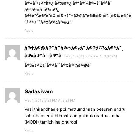
à®®à¯‹à®Ÿà®¿ à®œà®¿ à®°à®¾à®•à¯à®²à¯
à®ªà®±à¯à®±à®¿
à®šà¯Šà®²à¯à®µà®¤à¯†à®©à¯à®©à®µà¯‹,à®‰à®£à
¯à®®à¯ˆà®¤à®¾à®©à¯!
Reply
à®†à®©à®¨à¯à®¤à®•à¯à®®à®¾à®°à¯,
à®•à®°à¯‚à®°à¯
May 1, 2018 3:07 PM At 3:07 PM
à®‰à®£à¯à®®à¯ˆà®¤à®¾à®©à¯
Reply
Sadasivam
May 1, 2018 8:21 PM At 8:21 PM
Vaai thirandhaale poi mattumdhaan pesuren endru
sabatham eduththuvittaan pol irukkiradhu indha
(MODI) tamizh ina dhurogi
Reply