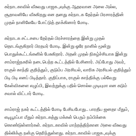
கர்நாடகாவில் வீசுவது பாஜக.,வுக்கு ஆதரவான அலை அல்ல,
சூறாவளியே வீசுகிறது என தனது கர்நாடக தேர்தல் பிரசாரத்தின்
முதல் நாளிலேயே போட்டுத் தாக்கினார் மோடி.
கர்நாடக சட்டசபை தேர்தல் பிரச்சாரத்தை இன்று முதல்
தொடங்குகிறார் பிரதமர் மோடி. இன்று ஒரே நாளில் மூன்று
பொதுக்கூட்டங்களில் பேசுகிறார். அதன் முதல் நிகழ்ச்சியாக இன்று
சாம்ராஜ்நகரில் நடைபெற்ற கூட்டத்தில் பேசினார். அப்போது அவர்,
ராகுல் காந்தி குறித்தும், குடும்ப அரசியல், வாரிசு அரசியல் குறித்தும்
பிடி பிடி எனப் பிடித்தார். குறிப்பாக, ராகுல் காந்திக்கு பல்வேறு
கேள்விகளை எழுப்பி, இவற்றுக்கு பதில் சொல்ல முடியுமா என கடும்
சவால் விட்டார் மோடி.
சாம்ராஜ் நகர் கூட்டத்தில் மோடி பேசியபோது.. பாரதீய ஜனதா மீதும்,
எடியூரப்பா மீதும் கர்நாடகத்து மக்கள் பெரும் நம்பிக்கை
கொண்டுள்ளார்கள். கர்நாடகாவில் மாற்றத்திற்கான அலை வீசுவது
தில்லிக்கு நன்கு தெரிந்துள்ளது. கர்நாடகாவில் பாஜக.,வுக்கு