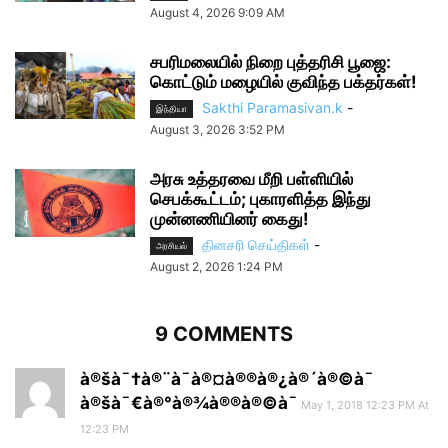
August 4, 2026 9:09 AM
சபரிமலையில் நிறை புத்தரிசி பூஜை:
கொட்டும் மழையில் குவிந்த பக்தர்கள்!
Sakthi Paramasivan.k
-
இந்தியா
August 3, 2026 3:52 PM
அரசு உத்தரவை மீறி பள்ளியில்
செபக்கூட்டம்; புகாரளித்த இந்து
முன்னணியினர் கைது!
தினசரி செய்திகள்
-
அரசியல்
August 2, 2026 1:24 PM
9 COMMENTS
à®šà¯†à®¨à¯à®¤à®®à®¿à®´à®©à¯
à®šà¯€à®°à®¾à®®à®©à¯
May 1, 2018 12:23 PM At
12:23 PM