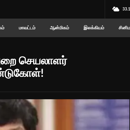
33.
ம்
மாவட்டம்
ஆன்மிகம்
இலக்கியம்
சினி
துறை செயலாளர்
்டுகோள்!