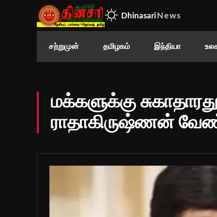
Dhinasari
News
சற்றுமுன்
தமிழகம்
இந்தியா
உலக
மக்களுக்கு சுகாதார
ராதாகிருஷ்ணன் வேண