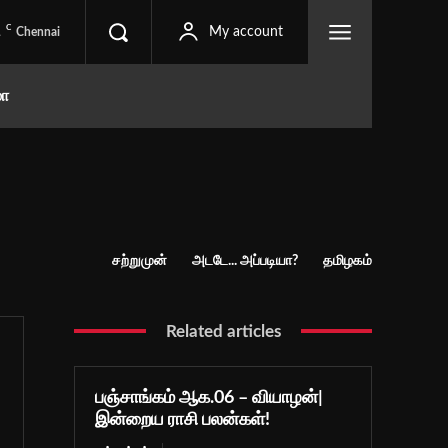
C
1
My account
Chennai
மா
சற்றுமுன்
அடடே... அப்படியா?
தமிழகம்
Related articles
பஞ்சாங்கம் ஆக.06 – வியாழன்|
இன்றைய ராசி பலன்கள்!