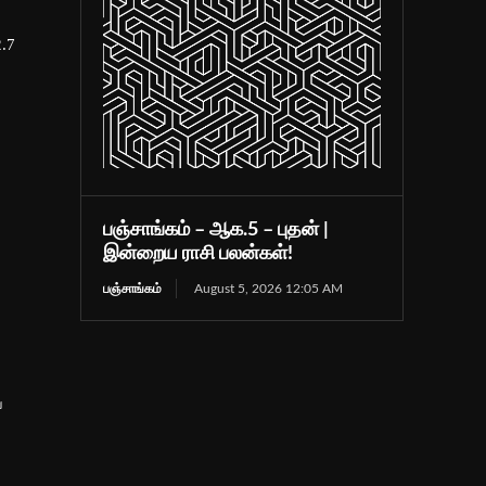
2.7
பஞ்சாங்கம் – ஆக.5 – புதன் |
இன்றைய ராசி பலன்கள்!
பஞ்சாங்கம்
August 5, 2026 12:05 AM
்