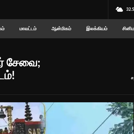
32.
ம்
மாவட்டம்
ஆன்மிகம்
இலக்கியம்
சினி
ர் சேவை;
டம்!
ச