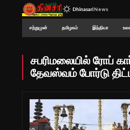
Dhinasari
News
சற்றுமுன்
தமிழகம்
இந்தியா
உலக
சபரிமலையில் ரோப் கா
தேவஸ்வம் போர்டு திட்