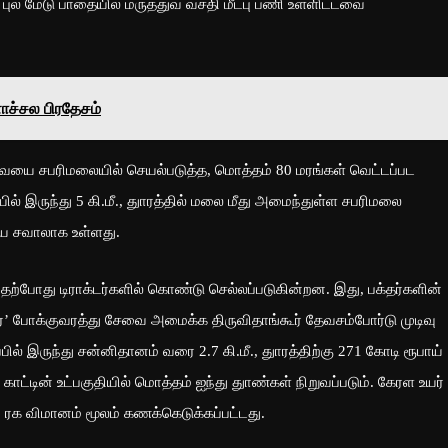
ுல் மேடு பாதையில் மருத்துவ வசதி மீட்பு பணி உள்ளிட்டவை
ாச்சல பிரதேசம்
சேவையை சபரிமலையில் செயல்படுத்த, மொத்தம் 80 மரங்கள் வெட்டப்பட
ில் இருந்து 5 கி.மீ., துாரத்தில் மலை மீது அமைந்துள்ள சபரிமலை
ிய சவாலாக உள்ளது.
 தற்போது டிராக்டர்களில் கொண்டு செல்லப்படுகின்றன. இது, பக்தர்களின்
ர்’ போக்குவரத்து சேவை அமைக்க திருவிதாங்கூர் தேவசம்போர்டு முடிவு
ல் இருந்து சன்னிதானம் வரை 2.7 கி.மீ., துாரத்திற்கு 271 கோடி ரூபாய்
ட்டின் உட்பகுதியில் மொத்தம் ஐந்து துாண்கள் நிறுவப்படும். கேரள உயர்
ய ரக விமானம் மூலம் கணக்கெடுக்கப்பட்டது.