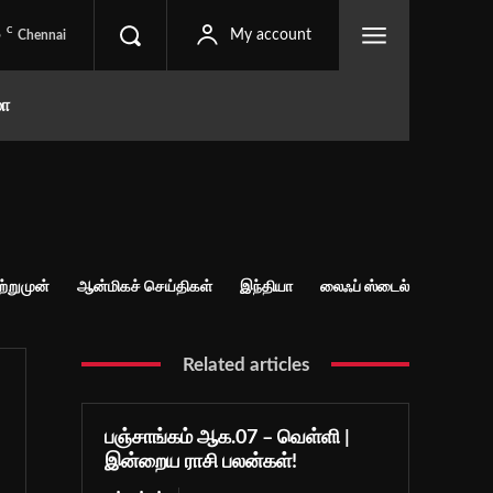
C
5
My account
Chennai
மா
ற்றுமுன்
ஆன்மிகச் செய்திகள்
இந்தியா
லைஃப் ஸ்டைல்
Related articles
பஞ்சாங்கம் ஆக.07 – வெள்ளி |
இன்றைய ராசி பலன்கள்!