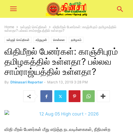
Home
உள்ளூர் செய்திகள்
விதிமீறல் பேனர்கள்: காஞ்சிபுரம் தமிழகத்தில்
உள்ளதா? பல்லவ சாம்ராஜ்யத்தில் உள்ளதா?
உள்ளூர் செய்திகள்
சற்றுமுன்
சென்னை
தமிழகம்
விதிமீறல் பேனர்கள்: காஞ்சிபுரம்
தமிழகத்தில் உள்ளதா? பல்லவ
சாம்ராஜ்யத்தில் உள்ளதா?
By
Dhinasari Reporter
-
March 13, 2019 3:28 PM
விதி மீறல் பேனர்கள் மீது எடுத்த நடவடிக்கைகள், நீதிமன்ற