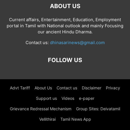
ABOUT US
Current affairs, Entertainment, Education, Employment
portal in Tamil with National outlook and mainly Focusing
our ancient Hindu Dharma.
Contact us:
dhinasarinews@gmail.com
FOLLOW US
Advt Tariff
About Us
Contact us
Disclaimer
Privacy
Support us
Videos
e-paper
Grievance Redressal Mechanism
Group Sites: Deivatamil
Vellithirai
Tamil News App