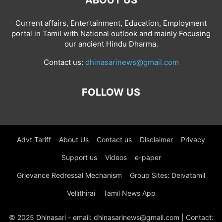
ABOUT US
Current affairs, Entertainment, Education, Employment
portal in Tamil with National outlook and mainly Focusing
our ancient Hindu Dharma.
Contact us:
dhinasarinews@gmail.com
FOLLOW US
Advt Tariff
About Us
Contact us
Disclaimer
Privacy
Support us
Videos
e-paper
Grievance Redressal Mechanism
Group Sites: Deivatamil
Vellithirai
Tamil News App
© 2025 Dhinasari - email: dhinasarinews@gmail.com | Contact: