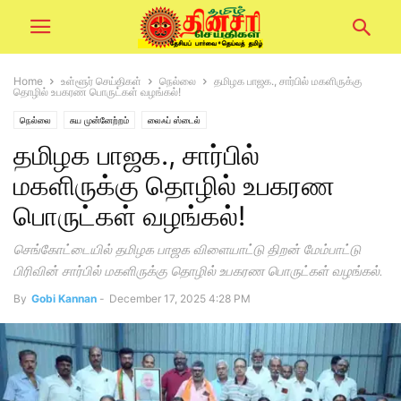
Home
உள்ளூர் செய்திகள்
நெல்லை
தமிழக பாஜக., சார்பில் மகளிருக்கு
தொழில் உபகரண பொருட்கள் வழங்கல்!
நெல்லை
சுய முன்னேற்றம்
லைஃப் ஸ்டைல்
தமிழக பாஜக., சார்பில்
மகளிருக்கு தொழில் உபகரண
பொருட்கள் வழங்கல்!
செங்கோட்டையில் தமிழக பாஜக விளையாட்டு திறன் மேம்பாட்டு
பிரிவின் சார்பில் மகளிருக்கு தொழில் உபகரண பொருட்கள் வழங்கல்.
By
Gobi Kannan
-
December 17, 2025 4:28 PM