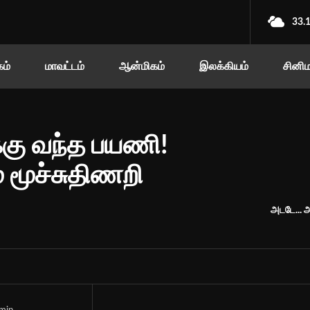
33.
ம்
மாவட்டம்
ஆன்மிகம்
இலக்கியம்
சினி
க்கு வந்த பயணி!
 மூச்சுதிணறி
அடடே... அ