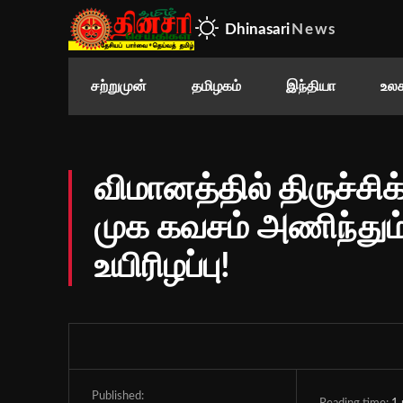
Dhinasari
News
சற்றுமுன்
தமிழகம்
இந்தியா
உலக
விமானத்தில் திருச்சி
முக கவசம் அணிந்தும்
உயிரிழப்பு!
Published: