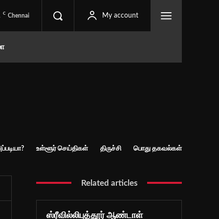
C
1
My account
Chennai
மா
ப்படியா?
உள்ளூர் செய்திகள்
திருச்சி
பொது தகவல்கள்
Related articles
ஸ்ரீவில்லிபுத்தூர் ஆண்டாள்