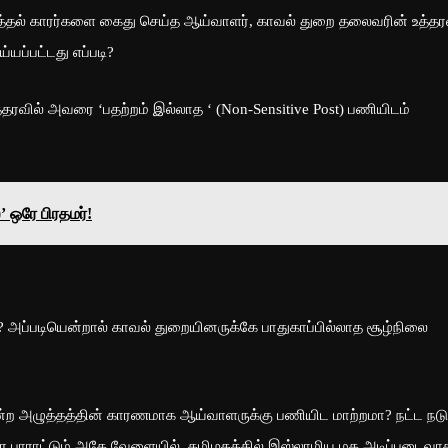
கடத்தல் காரர்களை கைது செய்த ஆய்வாளர், காவல் துறை தலைவரின் உத்தர
்யப்பட்டது எப்படி?
த்தரவில் அவரை ‘பதற்றம் இல்லாத ‘ (Non-Sensitive Post) பணியிடம்
 ஒரே பிரதமர்!
 அப்படியென்றால் காவல் துறையினருக்கே பாதுகாப்பில்லாத சூழ்நிலை
்ற அழுத்தத்தின் காரணமாக ஆய்வாளருக்கு பணியிட மாற்றமா? நட்ட நடு
பாராட்டும் அதே வேளையில், தமிழகத்தில் இஸ்லாமிய மத அடிப்படைவா