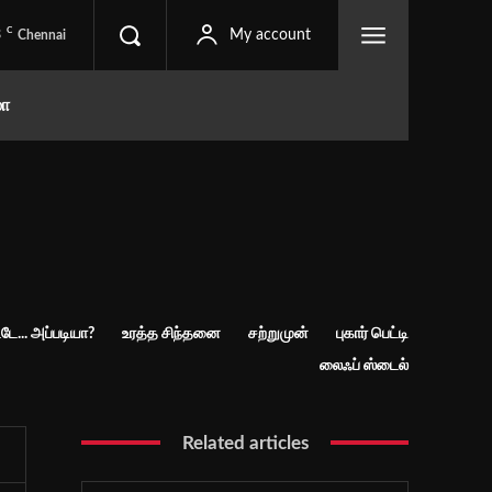
C
3
My account
Chennai
மா
ே... அப்படியா?
உரத்த சிந்தனை
சற்றுமுன்
புகார் பெட்டி
லைஃப் ஸ்டைல்
Related articles