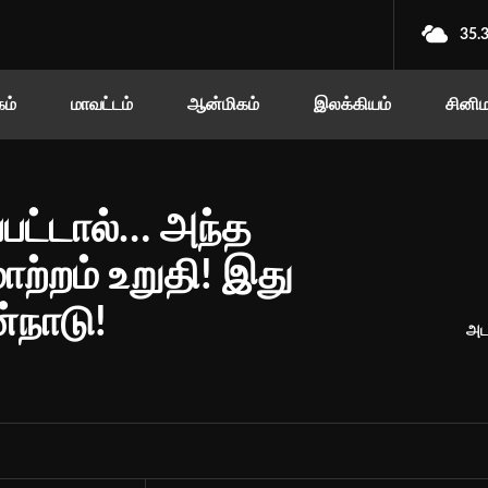
35.
ம்
மாவட்டம்
ஆன்மிகம்
இலக்கியம்
சினி
்பட்டால்… அந்த
ற்றம் உறுதி! இது
்நாடு!
அடட