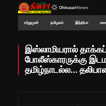
Dhinasari
News
சற்றுமுன்
தமிழகம்
இந்தியா
உலக
இஸ்லாமியரால் தாக்கப
போலீஸ்காரருக்கு இடமா
தமிழ்நாடல்ல… தலிபான