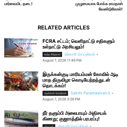
பார்வையிட தடை!
முழுமையாக போக்க ராமதாஸ்
வேண்டுகோள்!
RELATED ARTICLES
FCRA சட்டம்; வெளிநாட்டு சதிகளும்
உள்நாட்டு அரசியலும்!
தினசரி செய்திகள்
-
உரத்த சிந்தனை
August 7, 2026 11:46 PM
இருக்கன்குடி மாரியம்மன் கோவில் ஆடி
மாத திருவிழா கொடியேற்றத்துடன்
தொடக்கம்!
Sakthi Paramasivan.k
-
ஆன்மிகச் செய்திகள்
August 7, 2026 3:26 PM
நீர் தளும்பி அலைபாயும் அதிசயக்
கிணறு; குஜராத்தில் பரபரப்பு!
தினசரி செய்திகள்
-
சற்றுமுன்