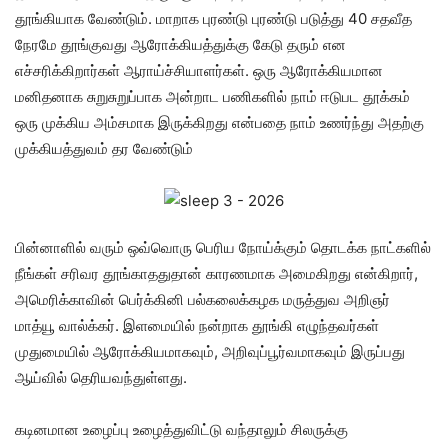
தூங்கியாக வேண்டும். மாறாக புரண்டு புரண்டு படுத்து 40 சதவீத
நேரமே தூங்குவது ஆரோக்கியத்துக்கு கேடு தரும் என
எச்சரிக்கிறார்கள் ஆராய்ச்சியாளர்கள். ஒரு ஆரோக்கியமான
மனிதனாக சுறுசுறுப்பாக அன்றாட பணிகளில் நாம் ஈடுபட தூக்கம்
ஒரு முக்கிய அம்சமாக இருக்கிறது என்பதை நாம் உணர்ந்து அதற்கு
முக்கியத்துவம் தர வேண்டும்
பின்னாளில் வரும் ஒவ்வொரு பெரிய நோய்க்கும் தொடக்க நாட்களில்
நீங்கள் சரிவர தூங்காததுதான் காரணமாக அமைகிறது என்கிறார்,
அமெரிக்காவின் பெர்க்கினி பல்கலைக்கழக மருத்துவ அறிஞர்
மாத்யூ வால்க்கர். இளமையில் நன்றாக தூங்கி எழுந்தவர்கள்
முதுமையில் ஆரோக்கியமாகவும், அறிவுப்பூர்வமாகவும் இருப்பது
ஆய்வில் தெரியவந்துள்ளது.
கடினமான உழைப்பு உழைத்துவிட்டு வந்தாலும் சிலருக்கு