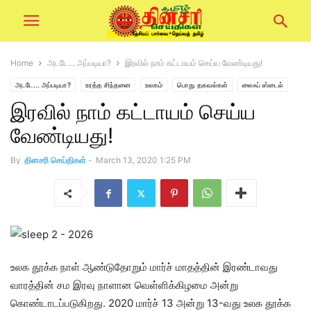
Home
அடடே... அப்படியா?
இரவில் நாம் கட்டாயம் செய்ய வேண்டியது!
அடடே... அப்படியா?
உரத்த சிந்தனை
உலகம்
பொது தகவல்கள்
லைஃப் ஸ்டைல்
இரவில் நாம் கட்டாயம் செய்ய
வேண்டியது!
By
தினசரி செய்திகள்
-
March 13, 2020 1:25 PM
உலக தூக்க நாள் ஆண்டுதோறும் மார்ச் மாதத்தின் இரண்டாவது
வாரத்தின் சம இரவு நாளான வெள்ளிக்கிழமை அன்று
கொண்டாடப்படுகிறது. 2020 மார்ச் 13 அன்று 13-வது உலக தூக்க