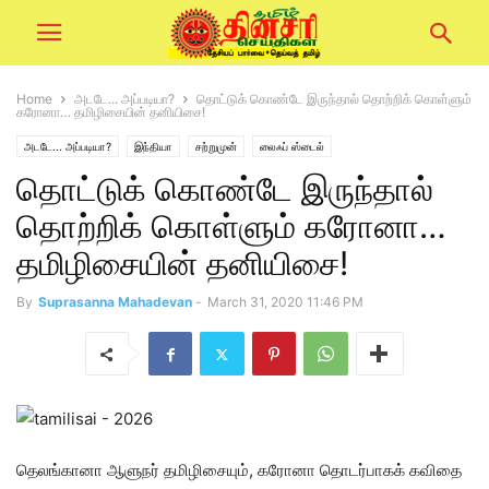
Home
அடடே... அப்படியா?
தொட்டுக் கொண்டே இருந்தால் தொற்றிக் கொள்ளும்
கரோனா… தமிழிசையின் தனியிசை!
அடடே... அப்படியா?
இந்தியா
சற்றுமுன்
லைஃப் ஸ்டைல்
தொட்டுக் கொண்டே இருந்தால்
தொற்றிக் கொள்ளும் கரோனா…
தமிழிசையின் தனியிசை!
By
Suprasanna Mahadevan
-
March 31, 2020 11:46 PM
தெலங்கானா ஆளுநர் தமிழிசையும், கரோனா தொடர்பாகக் கவிதை