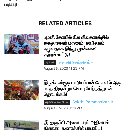
பாதிப்பு!
RELATED ARTICLES
பழனி கோயில் நில விவகாரத்தில்
கைதானவர் மரணம்; சந்தேகம்
எழுவதாக இந்து முன்னணி
குற்றச்சாட்டு!
தினசரி செய்திகள்
-
அரசியல்
August 8, 2026 11:23 PM
இருக்கன்குடி மாரியம்மன் கோவில் ஆடி
மாத திருவிழா கொடியேற்றத்துடன்
தொடக்கம்!
Sakthi Paramasivan.k
-
ஆன்மிகச் செய்திகள்
August 7, 2026 3:26 PM
நீர் தளும்பி அலைபாயும் அதிசயக்
கிணறு; குஜராத்தில் பரபரப்பு!