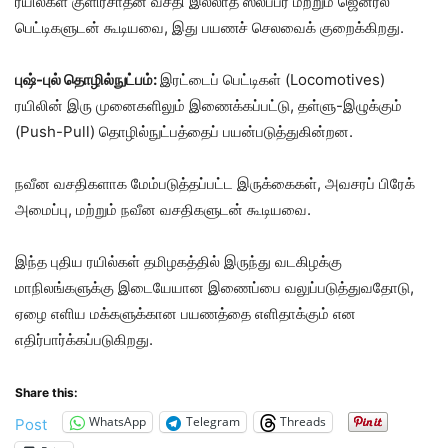
ரயில்கள் குளிர்சாதன வசதி இல்லாத ஸ்லீப்பர் மற்றும் ஜெனரல்
பெட்டிகளுடன் கூடியவை, இது பயணச் செலவைக் குறைக்கிறது.
புஷ்-புல் தொழில்நுட்பம்:
இரட்டைப் பெட்டிகள் (Locomotives)
ரயிலின் இரு முனைகளிலும் இணைக்கப்பட்டு, தள்ளு-இழுக்கும்
(Push-Pull) தொழில்நுட்பத்தைப் பயன்படுத்துகின்றன.
நவீன வசதிகளாக மேம்படுத்தப்பட்ட இருக்கைகள், அவசரப் பிரேக்
அமைப்பு, மற்றும் நவீன வசதிகளுடன் கூடியவை.
இந்த புதிய ரயில்கள் தமிழகத்தில் இருந்து வடகிழக்கு
மாநிலங்களுக்கு இடையேயான இணைப்பை வலுப்படுத்துவதோடு,
ஏழை எளிய மக்களுக்கான பயணத்தை எளிதாக்கும் என
எதிர்பார்க்கப்படுகிறது.
Share this:
WhatsApp
Telegram
Threads
Post