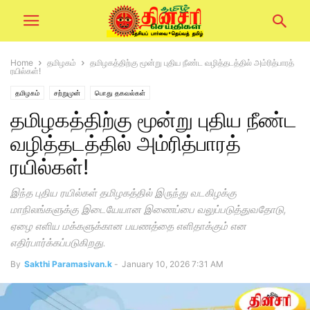
Home
தமிழகம்
தமிழகத்திற்கு மூன்று புதிய நீண்ட வழித்தடத்தில் அம்ரித்பாரத்
ரயில்கள்!
தமிழகம்
சற்றுமுன்
பொது தகவல்கள்
தமிழகத்திற்கு மூன்று புதிய நீண்ட
வழித்தடத்தில் அம்ரித்பாரத்
ரயில்கள்!
இந்த புதிய ரயில்கள் தமிழகத்தில் இருந்து வடகிழக்கு
மாநிலங்களுக்கு இடையேயான இணைப்பை வலுப்படுத்துவதோடு,
ஏழை எளிய மக்களுக்கான பயணத்தை எளிதாக்கும் என
எதிர்பார்க்கப்படுகிறது.
By
Sakthi Paramasivan.k
-
January 10, 2026 7:31 AM