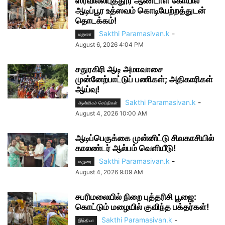
ஸ்ரீவில்லிபுத்தூர் ஆண்டாள் கோயில்
ஆடிப்பூர உத்ஸவம் கொடியேற்றத்துடன்
தொடக்கம்!
Sakthi Paramasivan.k
-
மதுரை
August 6, 2026 4:04 PM
சதுரகிரி ஆடி அமாவாசை
முன்னேற்பாட்டுப் பணிகள்; அதிகாரிகள்
ஆய்வு!
Sakthi Paramasivan.k
-
ஆன்மிகச் செய்திகள்
August 4, 2026 10:00 AM
ஆடிப்பெருக்கை முன்னிட்டு சிவகாசியில்
காலண்டர் ஆல்பம் வெளியீடு!
Sakthi Paramasivan.k
-
மதுரை
August 4, 2026 9:09 AM
சபரிமலையில் நிறை புத்தரிசி பூஜை:
கொட்டும் மழையில் குவிந்த பக்தர்கள்!
Sakthi Paramasivan.k
-
இந்தியா