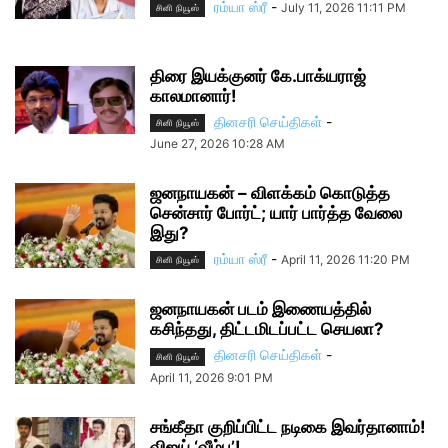
ரம்யா ஸ்ரீ
-
July 11, 2026 11:11 PM
சினி நியூஸ்
திரை இயக்குனர் கே.பாக்யராஜ்
காலமானார்!
தினசரி செய்திகள்
-
சினி நியூஸ்
June 27, 2026 10:28 AM
ஜனநாயகன் – விளக்கம் கொடுத்த
சென்சார் போர்ட்; யார் பார்த்த வேலை
இது?
ரம்யா ஸ்ரீ
-
April 11, 2026 11:20 PM
சினி நியூஸ்
ஜனநாயகன் படம் இணையத்தில்
கசிந்தது, திட்டமிடப்பட்ட செயலா?
தினசரி செய்திகள்
-
சினி நியூஸ்
April 11, 2026 9:01 PM
சங்கீதா குறிப்பிட்ட நடிகை இவர்தானாம்!
விஜய் ‘வீம்பு’!