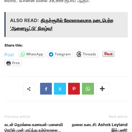
ஸ்மார்ட் போனின் விலை 38,999 ரூபாய் ஆகும்.
ALSO READ:
திருச்சூரில் கோலாகலமாக நடைபெற்ற
‘ஆனையூட்டு’ நிகழ்வு!
Share this:
WhatsApp
Telegram
Threads
Post
Print
Previous article
Next article
கடன் தொல்லை கணவன்-மனைவி
நாளை கடைசி: Ashok Leyland
ரெயில் முன் பாய்ந்து தற்கொலை ..
இல் பணி!