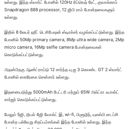
உள்ளது. இந்த ஸ்மார்ட் போனில் 120Hz ரிப்ரெஷ் ரேட், குவால்காம்
Snapdragon 888 processor, 12 ஜிபி ராம் போன்றவைகளும்
உள்ளது.
இதில் 8 லேயர் ஹீட் டெசிபேஷன் ஸ்டிரக்சர் வழங்கப்பட்டுள்ளது. இந்த
போனில் 50Mp primary camera, 8Mp ultra wide camera, 2Mp
micro camera, 16Mp selfie camera போன்றவைகள்
கொடுக்கப்பட்டுள்ளது.
அதன்பிறகு ஆண்ட்ராய்டு 12 சார்ந்த யு.ஐ 3 கொண்ட GT 2 ஸ்மார்ட்
போனில் கைரேகை சென்சார் உள்ளது.
இதனையடுத்து 5000mAh பேட்டரி மற்றும் 65W அல்ட்ரா ஃபாஸ்ட்
சார்ஜர் கொடுக்கப்பட்டுள்ளது.
மேலும் 5ஜி, டூயல் 4ஜி வோல்ட் இ, wi-fi, பிளூடூத், யுஎஸ்பி டைப்சி
போன்ற பல்வேறு சிறப்பம்சங்கள் இந்த போனில் உள்ளது. இந்த