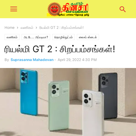
Home
வணிகம்
ரியல்மி GT 2 : சிறப்பம்சங்கள்!
வணிகம்
அடடே... அப்படியா?
தொழில்நுட்பம்
லைஃப் ஸ்டைல்
ரியல்மி GT 2 : சிறப்பம்சங்கள்!
By
Suprasanna Mahadevan
-
April 29, 2022 4:30 PM