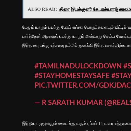
ALSO READ:
திரை இயக்குனர் கே.பாக்யராஜ் காலம
மேலும் யாரும் பயந்து போய் எல்லா பொருட்களையும் வீட்டி
பார்த்தேன் அதனால் பயந்து யாரும் அவ்வாறு செய்ய வேண்டா
இந்த ஊரடங்கு உத்தரவு நம்மில் துவங்கி இந்த உலகத்திற்கான
#TAMILNADULOCKDOWN
#
#STAYHOMESTAYSAFE
#STA
PIC.TWITTER.COM/GDKJDAC
— R SARATH KUMAR (@REA
இந்தியா முழுவதும் ஊரடங்கு வரும் ஏப்ரல் 14 வரை உத்தரவா