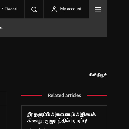
C
6
My account
Chennai
மா
சினி நியூஸ்
Related articles
நீர் தளும்பி அலைபாயும் அதிசயக்
கிணறு; குஜராத்தில் பரபரப்பு!