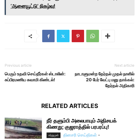
‘ஆனையூட்டு’ நிகழ்வு!
Previous article
Next article
பெரும் உதவி செய்தீர்கள் ஸ்டாலின்:
நாடாளுமன்ற தேர்தல் முதல் நாளில்
சுப்பிரமணிய சுவாமி கிண்டல்!
20 பேர் வேட்பு மனு தாக்கல்:
தேர்தல் அதிகாரி
RELATED ARTICLES
நீர் தளும்பி அலைபாயும் அதிசயக்
கிணறு; குஜராத்தில் பரபரப்பு!
தினசரி செய்திகள்
-
சற்றுமுன்