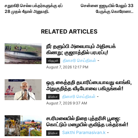
சதுரகிரி செல்ல பக்தர்களுக்கு ஏப்
சென்னை ஐஐடியில் மேலும் 33
28 முதல் 4நாள் அனுமதி.
பேருக்கு கொரோனா..
RELATED ARTICLES
நீர் தளும்பி அலைபாயும் அதிசயக்
கிணறு; குஜராத்தில் பரபரப்பு!
தினசரி செய்திகள்
-
சற்றுமுன்
August 7, 2026 12:17 PM
ஒரு கைத்தறி தயாரிப்பையாவது வாங்கி,
அதுகுறித்த வீடியோவை பகிருங்கள்!
தினசரி செய்திகள்
-
இந்தியா
August 7, 2026 9:37 AM
சபரிமலையில் நிறை புத்தரிசி பூஜை:
கொட்டும் மழையில் குவிந்த பக்தர்கள்!
Sakthi Paramasivan.k
-
இந்தியா