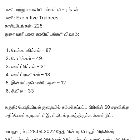
பணி மற்றும் காலியிடங்கள் விவரங்கள்:
பணி: Executive Trainees
காலியிடங்கள்: 225
துறைவாரியான காலியிடங்கள் விவரம்:
மெக்கானிக்கல் – 87
கெமிக்கல் – 49
எலக்ட்ரிக்கல் – 31
எலக்ட்ரானிக்ஸ் – 13
இன்ஸ்ட்ருமெண்டேஷன் – 12
சிவில் – 33
தகுதி: பொறியியல் துறையில் சம்மந்தப்பட்ட பிரிவில் 60 சதவிகித
மதிப்பெண்களுடன் பிஇ, பி.டெக் முடித்திருக்க வேண்டும்.
வயதுவரம்பு: 28.04.2022 தேதியின்படி பொதுப் பிரிவினர்
26க்குள்ளும், ஓபிசி பிரிவினர் 29க்குள்ளும், எஸ்சி, எஸ்டி பிரிவினர்