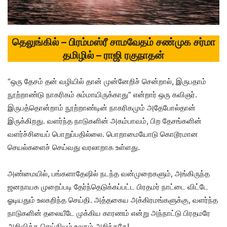
தெலுங்கில் – பிரம்மஸ்ரீ சாமவேதம் சண்முக சர்மா
தமிழில் – ராஜி ரகுநாதன்
“ஒரு தேசம் தன் வழியில் தான் முன்னேறிச் சென்றால், இருபதாம்
நூற்றாண்டு நாகரிகம் சும்மாயிருக்காது” என்றார் ஒரு கவிஞர்.
இருபத்தொன்றாம் நூற்றாண்டின் நாகரிகமும் அதேபோல்தான்
இருக்கிறது. வளர்ந்த நாடுகளின் அகம்பாவம், பிற தேசங்களின்
வளர்ச்சியைப் பொறுப்பதில்லை. பொறாமையோடு கொடூரமான
செயல்களைச் செய்வது வரலாறாக உள்ளது.
அண்மையில், பங்களாதேஷில் நடந்த வன்முறைகளும், அங்கிருந்த
ஜனநாயக முறைப்படி தேர்ந்தெடுக்கப்பட்ட பிரதமர் நாட்டை விட்டே
ஓடியதும் உலகறிந்த செய்தி. அத்தகைய அக்கிரமங்களுக்கு, வளர்ந்த
நாடுகளின் தலையீடே முக்கிய காரணம் என்று அந்நாட்டு பிரதமரே
அறிவித்த செய்தியும் உலகம் அறிந்ததே!