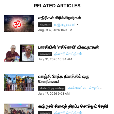
RELATED ARTICLES
எதிரிகள் சிரிக்கிறார்கள்
ராஜி ரகுநாதன்
-
கட்டுரைகள்
August 4, 2026 1:49 PM
பாரதியின் ‘எதிரொலி’ விசுவநாதன்
தினசரி செய்திகள்
-
கட்டுரைகள்
July 31, 2026 10:34 AM
வாஞ்சி பிறந்த தினத்தில் ஒரு
கோரிக்கை!
செங்கோட்டை ஸ்ரீராம்
-
உங்களோடு ஒரு வார்த்தை
July 17, 2026 9:08 AM
சுஷ்ருதர் சிலைத் திறப்பு சொல்லும் சேதி!
தினசரி செய்திகள்
-
கட்டுரைகள்