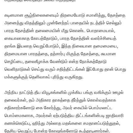
கடினமான சூழ்நிலைகளையும் திறமையோடு சமாளித்து, தேசத்தை
அனைத்து விதத்திலும் முன்னேற்றப் பாதையில் நடத்திச் செல்லும்
பாரத தேசத்தின் தலைமையின் மீது கொண்ட பொறாமையால்,
கையாலாகாத கோபத்தோடும், பாரத தேசத்தின் வளர்ச்சியைத்
தாங்க இயலாத வெறுப்போடும், இந்த நிலையான தமைமையை,
திறமையான பாரதத்தை, தற்சார்பு மிகுந்த தேசத்தை, சுயமான
செழிப்பை, தலைகீழாக்க வேண்டும் என்ற நோக்கத்தோடு
வெளிநாடுகள் செய்து வரும் சதித்திட்டங்கள் இப்போது தான் பொது
மக்களுக்குத் தெளிவாகப் புரிந்து வருகிறது.
அந்நிய நாட்டுத் தீய வியூகங்களில் முக்கிய பங்கு வகிக்கும் ஊழல்
தலைவர்கள், தம் அதிகார தாகத்தை தீர்த்துக் கொள்வதற்காக
சதிகாரர்களோடு கை கோர்த்து, அவர் கையில் பொம்மலாட்ட
பொம்மைகளாக, அவர்கள் ஏற்படுத்திய திட்டங்களின்படி ஜாதிவாரி
கணக்கெடுப்பு, ஹிந்து அல்லாத மதங்களை சமதானப்படுத்துதல்,
தேசிய வெறுப்பு போன்ற கோஷங்களோடு கூத்தாடினார்கள்.