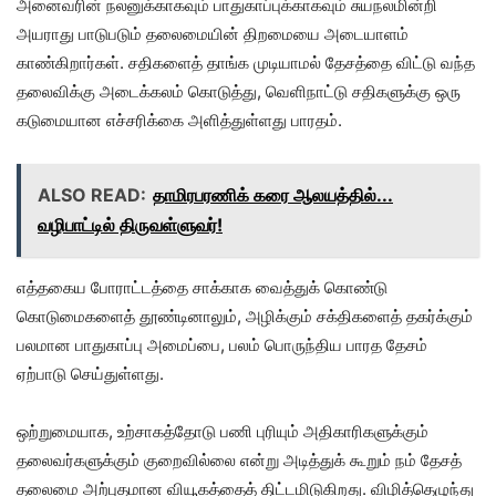
அனைவரின் நலனுக்காகவும் பாதுகாப்புக்காகவும் சுயநலமின்றி
அயராது பாடுபடும் தலைமையின் திறமையை அடையாளம்
காண்கிறார்கள். சதிகளைத் தாங்க முடியாமல் தேசத்தை விட்டு வந்த
தலைவிக்கு அடைக்கலம் கொடுத்து, வெளிநாட்டு சதிகளுக்கு ஒரு
கடுமையான எச்சரிக்கை அளித்துள்ளது பாரதம்.
ALSO READ:
தாமிரபரணிக் கரை ஆலயத்தில்...
வழிபாட்டில் திருவள்ளுவர்!
எத்தகைய போராட்டத்தை சாக்காக வைத்துக் கொண்டு
கொடுமைகளைத் தூண்டினாலும், அழிக்கும் சக்திகளைத் தகர்க்கும்
பலமான பாதுகாப்பு அமைப்பை, பலம் பொருந்திய பாரத தேசம்
ஏற்பாடு செய்துள்ளது.
ஒற்றுமையாக, உற்சாகத்தோடு பணி புரியும் அதிகாரிகளுக்கும்
தலைவர்களுக்கும் குறைவில்லை என்று அடித்துக் கூறும் நம் தேசத்
தலைமை அற்புதமான வியூகத்தைத் திட்டமிடுகிறது. விழித்தெழுந்து