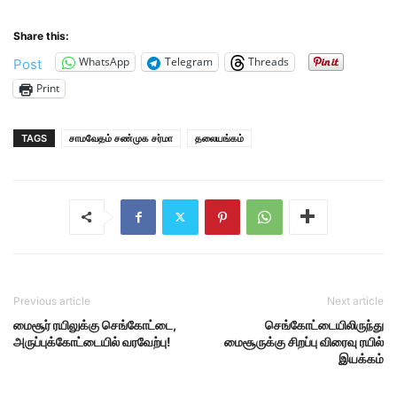
Share this:
WhatsApp
Telegram
Threads
Post
Print
TAGS
சாமவேதம் சண்முக சர்மா
தலையங்கம்
Previous article
Next article
மைசூர் ரயிலுக்கு செங்கோட்டை,
செங்கோட்டையிலிருந்து
அருப்புக்கோட்டையில் வரவேற்பு!
மைசூருக்கு சிறப்பு விரைவு ரயில்
இயக்கம்