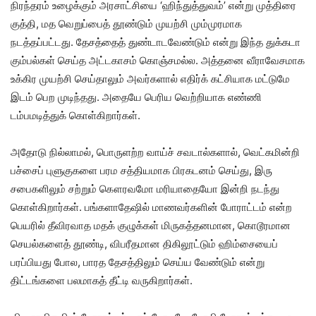
நிரந்தரம் உழைக்கும் அரசாட்சியை ‘ஹிந்துத்துவம்’ என்று முத்திரை
குத்தி, மத வெறுப்பைத் தூண்டும் முயற்சி மும்முரமாக
நடத்தப்பட்டது. தேசத்தைத் துண்டாடவேண்டும் என்று இந்த துக்கடா
கும்பல்கள் செய்த அட்டகாசம் கொஞ்சமல்ல. அத்தனை வீராவேசமாக
உக்கிர முயற்சி செய்தாலும் அவர்களால் எதிர்க் கட்சியாக மட்டுமே
இடம் பெற முடிந்தது. அதையே பெரிய வெற்றியாக எண்ணி
டம்பமடித்துக் கொள்கிறார்கள்.
அதோடு நில்லாமல், பொருளற்ற வாய்ச் சவடால்களால், வெட்கமின்றி
பச்சைப் புளுகுகளை பரம சத்தியமாக பிரகடனம் செய்து, இரு
சபைகளிலும் சற்றும் கௌரவமோ மரியாதையோ இன்றி நடந்து
கொள்கிறார்கள். பங்களாதேஷில் மாணவர்களின் போராட்டம் என்ற
பெயரில் தீவிரவாத மதக் குழுக்கள் மிருகத்தனமான, கொடூரமான
செயல்களைத் தூண்டி, விபரீதமான திகிலூட்டும் ஹிம்சையைப்
பரப்பியது போல, பாரத தேசத்திலும் செய்ய வேண்டும் என்று
திட்டங்களை பலமாகத் தீட்டி வருகிறார்கள்.