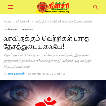
Home
கட்டுரைகள்
வரவிருக்கும் வெற்றிகள் பாரத தேசத்துடையவையே!
கட்டுரைகள்
தலையங்கம்
வரவிருக்கும் வெற்றிகள் பாரத
தேசத்துடையவையே!
தேசம் தன் வழியில் தான் முன்னேறிச் சென்றால், இருபதாம்
நூற்றாண்டு நாகரிகம் சும்மாயிருக்காது” என்றார் ஒரு கவிஞர்.
இருபத்தொன்றாம்
By
ராஜி ரகுநாதன்
-
September 6, 2024 3:58 AM