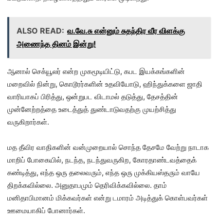
ALSO READ:
வ.வே.சு என்னும் சுதந்திர வீர விளக்கு
அணைந்த தினம் இன்று!
ஆனால் செக்யூலர் என்ற முகமூடியிட்டு, கபட இயக்கங்களின்
மறைவில் நின்று, கொடூரர்களின் உதவியோடு, ஹிந்துக்களை ஜாதி
வாரியாகப் பிரித்து, ஒன்றுபட விடாமல் தடுத்து, தேசத்தின்
முன்னேற்றத்தை உடைத்துத் துண்டாடுவதற்கு முயற்சித்து
வருகிறார்கள்.
மத தீவிர வாதிகளின் வன்முறையால் சொந்த தேசமே வேற்று நாடாக
மாறிப் போகையில், நடந்த, நடந்துவருகிற, கோரதாண்டவத்தைக்
கண்டித்து, எந்த ஒரு தலைவரும், எந்த ஒரு முக்கியஸ்தரும் வாயே
திறக்கவில்லை. அனுதாபமும் தெரிவிக்கவில்லை. தாம்
மனிதாபிமானம் மிக்கவர்கள் என்று டமாரம் அடித்துக் கொள்பவர்கள்
ஊமையாகிப் போனார்கள்.