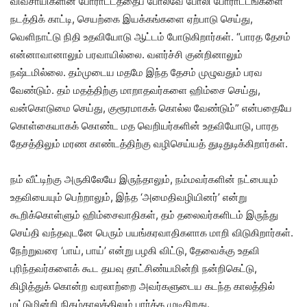
விவசாயிகளின் போராட்டத்தைப் போலவே போலி போராட்டங்களை
நடத்திக் காட்டி, செயற்கை இயக்கங்களை ஏற்பாடு செய்து,
வெளிநாட்டு நிதி உதவியோடு ஆட்டம் போடுகிறார்கள். “பாரத தேசம்
என்னாவானாலும் பரவாயில்லை. வளர்ச்சி குன்றினாலும்
நஷ்டமில்லை. தம்முடைய மதமே இந்த தேசம் முழுவதும் பரவ
வேண்டும். தம் மதத்திற்கு மாறாதவர்களை ஹிம்சை செய்து,
வன்கொடுமை செய்து, குரூரமாகக் கொல்ல வேண்டும்” என்பதையே
கொள்கையாகக் கொண்ட மத வெறியர்களின் உதவியோடு, பாரத
தேசத்திலும் மரண காண்டத்திற்கு வழிசெய்யத் துடிதுடிக்கிறார்கள்.
நம் வீட்டிற்கு அருகிலேயே இருந்தாலும், நம்மவர்களின் நட்பையும்
உதவியையும் பெற்றாலும், இந்த ‘அமைதிவழியினர்’ என்று
கூறிக்கொள்ளும் ஹிம்சைவாதிகள், தம் தலைவர்களிடம் இருந்து
செய்தி வந்தவுடனே பெரும் பயங்கரவாதிகளாக மாறி விடுகிறார்கள்.
நேற்றுவரை ‘பாய், பாய்’ என்று பழகி விட்டு, தேவைக்கு உதவி
புரிந்தவர்களைக் கூட தயவு தாட்சிண்யமின்றி நன்றிகெட்டு,
கிழித்துக் கொன்ற வரலாற்றை அவர்களுடைய கடந்த காலத்தில்
மட்டுமின்றி நிகழ்காலத்திலும் பார்க்க முடிகிறது.