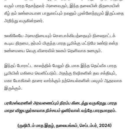
வரும் பாரத தேசத்தவர் அனைவரும், இந்த தலையின் திறமையின்
கீழ் தம் உண்மையான பாதுகாப்பும் நலனும் முன்னேற்றமும் இருப்பதை
அறிந்து வருகின்றனர்.
உலகிலேயே அமைதியையும் சௌபாக்கியத்தையும் நிலைநாட்டக்
கூடிய திறமை, தர்மம் மிகுந்த பாரத பூமிக்கு மட்டுமே உண்டு என்ற
உண்மையை வெகு விரைவில் உலகம் தெளிவாக உணரும்.
இந்தப் போராட்ட காலத்தில் மேலும் திடமாக இந்த தெய்வீக பாரத
பூமியின் மகிமை வெளிப்படும். அதற்கு ரிஷிகளின் தவ சக்தியும்,
மகா யோகிகள் தாரை வார்க்கும் நற்செயல்களின் பலமும் ஆதரவாக
இருக்கும்.
பரமேஸ்வரனின் அரவணைப்பும் நிரம்ப கிடைத்து வருகிறது. பாரத
மாதா விஜயதுர்காவாக நிச்சயம் ஒளிர்வாள்.
வந்தே பாரதமாதரம்.
(ருஷிபீடம் மாத இதழ், தலையங்கம், செப்டம்பர், 2024)