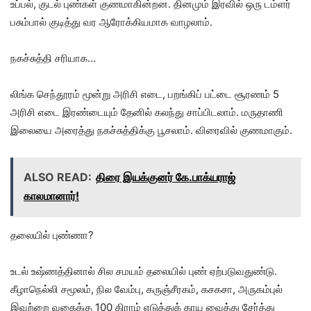
உப்பல், குடல் புண்கள் குணமாகின்றன. தினமும் இரவில் ஒரு டம்ளர்
பசும்பால் குடித்து வர ஆரோக்கியமாக வாழலாம்.
நகச்சுத்தி சரியாக…
லிங்க செந்தூரம் மூன்று அரிசி எடை, பறங்கிப் பட்டை சூரணம் 5
அரிசி எடை இரண்டையும் தேனில் கலந்து சாப்பிடலாம். மருதாணி
இலையை அரைத்து நகச்சுத்திக்கு பூசலாம். விரைவில் குணமாகும்.
ALSO READ:
திரை இயக்குனர் கே.பாக்யராஜ்
காலமானார்!
தலையில் புண்ணா?
உடல் உஷ்ணத்தினால் சில சமயம் தலையில் புண் ஏற்படுவதுண்டு.
கீழாநெல்லி சமூலம், நில வேம்பு, கருஞ்சீரகம், கசகசா, அருகம்புல்
இவற்றை வகைக்கு 100 கிராம் எடுத்துக் காய வைத்து சேர்த்து