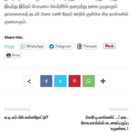
இடித்து இந்தப் பொடியை வெந்நீரில் குழைத்து தலை முழுவதும்
தாராளமாகத் தடவி அரை மணி நேரம் ஊறிக் குளிக்க சில நாள்களில்
குணமாகும்.
Share this:
WhatsApp
Telegram
Threads
Post
Print
Previous article
Next article
ஏ.டி.எம் மில் கள்ளநோட்டு?
வெரி டிபவரெண்ட்.. ட்ரை..
சோயாசங்க்ஸ் கடலைப்பருப்பு
உருண்டை!