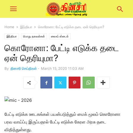
Home
இந்தியா
கொரோனா: பேட்டி எடுக்க தடை ஏன் தெரியுமா?
இந்தியா
பொது தகவல்கள்
லைஃப் ஸ்டைல்
கொரோனா: பேட்டி எடுக்க தடை
ஏன் தெரியுமா?
By
தினசரி செய்திகள்
-
March 15, 2020 11:03 AM
பேட்டி எடுக்க ஊடகங்கள் பயன்படுத்தும் மைக் மூலம் கொரோனா
பரவ வாய்ப்பு இருப்பதால் பேட்டி எடுக்க கேரள அரசு தடை
விதித்துள்ளது.