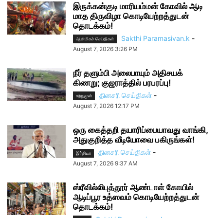
இருக்கன்குடி மாரியம்மன் கோவில் ஆடி
மாத திருவிழா கொடியேற்றத்துடன்
தொடக்கம்!
Sakthi Paramasivan.k
-
ஆன்மிகச் செய்திகள்
August 7, 2026 3:26 PM
நீர் தளும்பி அலைபாயும் அதிசயக்
கிணறு; குஜராத்தில் பரபரப்பு!
தினசரி செய்திகள்
-
சற்றுமுன்
August 7, 2026 12:17 PM
ஒரு கைத்தறி தயாரிப்பையாவது வாங்கி,
அதுகுறித்த வீடியோவை பகிருங்கள்!
தினசரி செய்திகள்
-
இந்தியா
August 7, 2026 9:37 AM
ஸ்ரீவில்லிபுத்தூர் ஆண்டாள் கோயில்
ஆடிப்பூர உத்ஸவம் கொடியேற்றத்துடன்
தொடக்கம்!