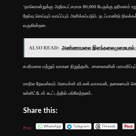
‘நாளொன்றுக்கு அதிகபட்சமாக 80,000 பேருக்கு தரிசனம் 
தோ்வு செய்யும் வாய்ப்பும் அளிக்கப்படும். நடப்பாண்டு நிலக்
வருகின்றன.
ALSO READ:
அண்ணாமலை இளந்தலைமுறையால் ஈர்க
சபரிமலை மற்றும் வாகன நிறுத்தமிட சாலைகளின் பராமரிப்புப
மாநில தேவஸ்வம் அமைச்சா் வி.என்.வாசவன், தலைமைச் செய
உள்ளிட்டோா் கூட்டத்தில் பங்கேற்றனா்.
Share this:
WhatsApp
Telegram
Threads
Post