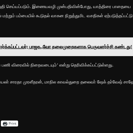
உறுதி செய்யப்படும். இணையவழி முன்பதிவின்போது, யாத்திரை பாதையை
கல் மற்றும் பம்பையில் கூடுதல் வாகன நிறுத்துமிட வசதிகள் ஏற்படுத்தப்பட்டு
்கப்பட்டவர்; பாஜக.,வோ தலைமுறைகளாக பெருவளர்ச்சி கண்டது!
் பணி விரைவில் நிறைவடையும்’ என்று தெரிவிக்கப்பட்டுள்ளது.
லா் சாரதா முரளீதரன், மாநில காவல்துறை தலைவா் ஷேக் தா்வேஷ் சாஹ
Print