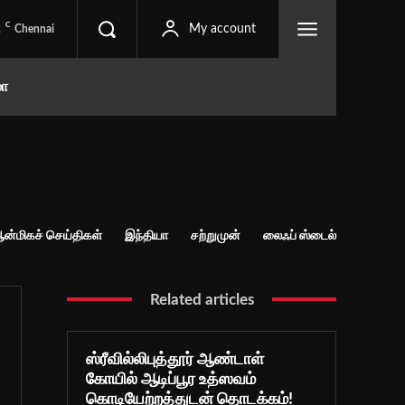
C
1
My account
Chennai
மா
ன்மிகச் செய்திகள்
இந்தியா
சற்றுமுன்
லைஃப் ஸ்டைல்
Related articles
ஸ்ரீவில்லிபுத்தூர் ஆண்டாள்
கோயில் ஆடிப்பூர உத்ஸவம்
கொடியேற்றத்துடன் தொடக்கம்!