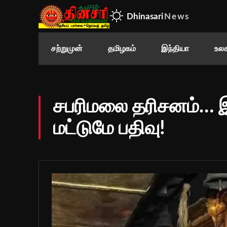
Dhinasari
News
சற்றுமுன்
தமிழகம்
இந்தியா
உலக
சபரிமலை தரிசனம்…
மட்டுமே பதிவு!