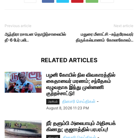
Previous article
Next article
ஆந்திரா ரசாயன தொழிற்சாலையில்
மதுரை மீனாட்சி -சுந்தரேசுவரர்
தீ-6 பேர் பலி..
திருக்கல்யாணம் கோலாகோலம்..
RELATED ARTICLES
பழனி கோயில் நில விவகாரத்தில்
கைதானவர் மரணம்; சந்தேகம்
எழுவதாக இந்து முன்னணி
குற்றச்சாட்டு!
தினசரி செய்திகள்
-
அரசியல்
August 8, 2026 11:23 PM
நீர் தளும்பி அலைபாயும் அதிசயக்
கிணறு; குஜராத்தில் பரபரப்பு!
தினசரி செய்திகள்
-
சற்றுமுன்