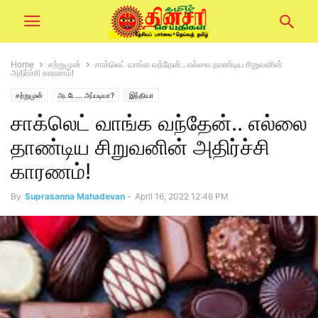
Home
சற்றுமுன்
சாக்லெட் வாங்க வந்தேன்.. எல்லை தாண்டிய சிறுவனின்
அதிர்ச்சி காரணம்!
சற்றுமுன்
அடடே... அப்படியா?
இந்தியா
சாக்லெட் வாங்க வந்தேன்.. எல்லை
தாண்டிய சிறுவனின் அதிர்ச்சி
காரணம்!
By
Suprasanna Mahadevan
-
April 16, 2022 12:46 PM