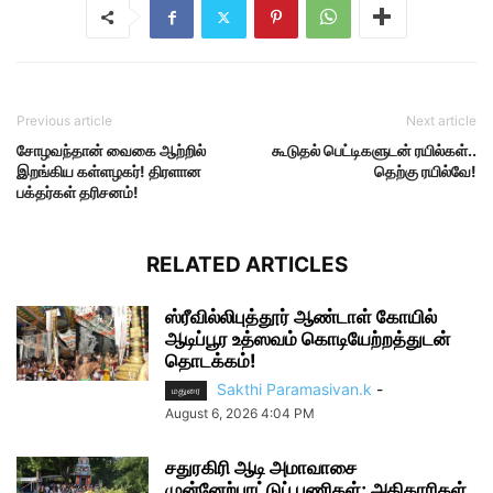
Previous article
Next article
சோழவந்தான் வைகை ஆற்றில்
கூடுதல் பெட்டிகளுடன் ரயில்கள்..
இறங்கிய கள்ளழகர்! திரளான
தெற்கு ரயில்வே!
பக்தர்கள் தரிசனம்!
RELATED ARTICLES
ஸ்ரீவில்லிபுத்தூர் ஆண்டாள் கோயில்
ஆடிப்பூர உத்ஸவம் கொடியேற்றத்துடன்
தொடக்கம்!
Sakthi Paramasivan.k
-
மதுரை
August 6, 2026 4:04 PM
சதுரகிரி ஆடி அமாவாசை
முன்னேற்பாட்டுப் பணிகள்; அதிகாரிகள்