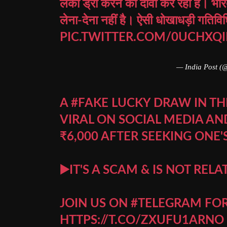
लकी ड्रा करने का दावा कर रही है। भ
लेना-देना नहीं है। ऐसी धोखाधड़ी गतिविध
PIC.TWITTER.COM/0UCHXQI
— India Post (
A
#FAKE
LUCKY DRAW IN T
VIRAL ON SOCIAL MEDIA AN
₹6,000 AFTER SEEKING ONE'
▶️IT'S A SCAM & IS NOT REL
JOIN US ON
#TELEGRAM
FOR
HTTPS://T.CO/ZXUFU1ARNO