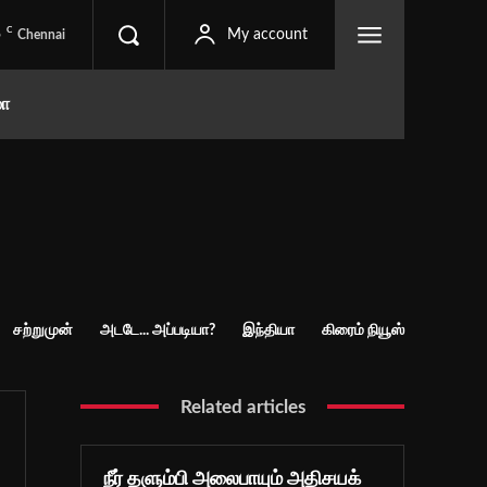
C
5
My account
Chennai
மா
சற்றுமுன்
அடடே... அப்படியா?
இந்தியா
கிரைம் நியூஸ்
Related articles
நீர் தளும்பி அலைபாயும் அதிசயக்