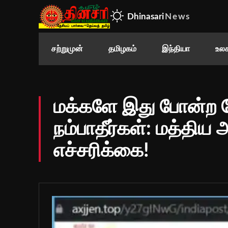
Dhinasari
News
சற்றுமுன்
தமிழகம்
இந்தியா
உலக
மக்களே இது போன்ற 
நம்பாதீர்கள்: மத்திய
எச்சரிக்கை!