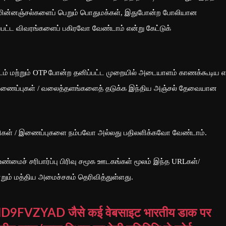
்/மின்னஞ்சல்களைப் பெறும் பொதுமக்கள், இதுபோன்ற போலியான
ட்ட விவரங்களைப் பகிரவோ வேண்டாம் என்று கேட்டுக்
டம் மற்றும் OTP போன்ற தனிப்பட்ட முறையில் அடையாளம் காணக்கூடிய எ
 இணைப்புகள் / வலைத்தளங்களைத் தடுக்க இந்திய அஞ்சல் தேவையான
ிகள் / இணைப்புகளை நம்பவோ அல்லது பதிலளிக்கவோ வேண்டாம்.
ண்மைச் சரிபார்ப்பு பிரிவு சமூக ஊடகங்கள் மூலம் இந்த URLகள்/
 மத்திய அமைச்சகம் தெரிவித்துள்ளது.
END9FVZYAD
जैसे कई वेबसाइट भारतीय डाक पर