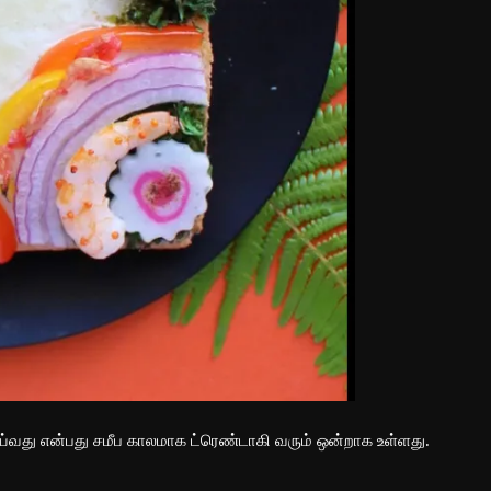
து என்பது சமீப காலமாக ட்ரெண்டாகி வரும் ஒன்றாக உள்ளது.