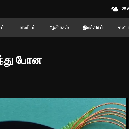
28.
ம்
மாவட்டம்
ஆன்மிகம்
இலக்கியம்
சினி
சந்து போன