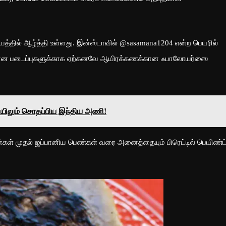
த்தில் ஆழ்த்தி உள்ளது. இன்ஸ்டாவில் @sasamana1204 என்ற பெயரில்
ுதமான படைப்புகளுக்காக ஏற்கனவே ஆயிரக்கணக்கான ஃபாலோயர்ஸை
யிலும் சொதப்பிய இந்திய அணி!
ூன்கள் முதல் ஜப்பானிய பெண்கள் வரை அனைத்தையும் பிரெட்டில் பெயிண்ட