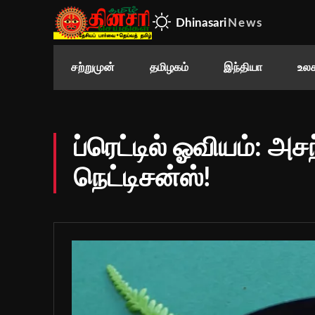
Dhinasari
News
சற்றுமுன்
தமிழகம்
இந்தியா
உலக
ப்ரெட்டில் ஓவியம்: அ
நெட்டிசன்ஸ்!