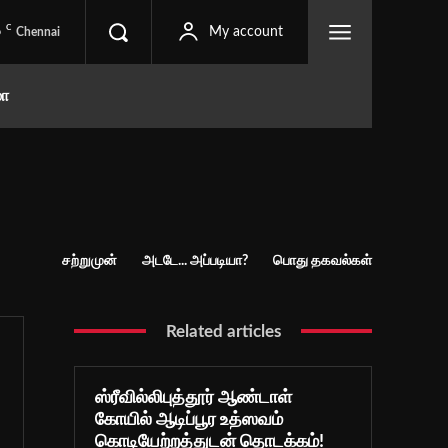
C
6
My account
Chennai
மா
சற்றுமுன்
அடடே... அப்படியா?
பொது தகவல்கள்
Related articles
ஸ்ரீவில்லிபுத்தூர் ஆண்டாள்
கோயில் ஆடிப்பூர உத்ஸவம்
கொடியேற்றத்துடன் தொடக்கம்!