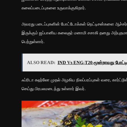
கலைப்படைப்புகளை உருவாக்குகிறார்.
அவரது படைப்புகளின் போட்டோக்கள் நெட்டிசன்களை ஆச்சர்ய
இருக்கும் ஜப்பானிய கலைஞர் மனாமி சசாகி தனது அற்ப
பெற்றுள்ளார்.
ALSO READ:
IND Vs ENG-T20-மூன்றாவது போட்டி
ஃப்ரிடா கஹ்லோ முதல் அழகிய நிலப்பரப்புகள் வரை, கார்ட்ட
செய்து பிரபலமடைந்து உள்ளார் இவர்.