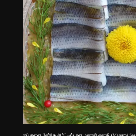
ஜப்பானை சேர்ந்த ஆர்ட்டிஸ்டான மனாமி சசாகி (Manami Sasa