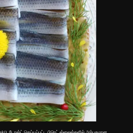
ki), டோஸ்ட் செய்யப்பட்ட பிரெட் ஸ்லைஸ்களில் அற்புதமான