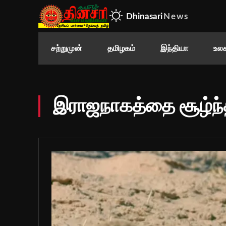
Dhinasari
News
சற்றுமுன்
தமிழகம்
இந்தியா
உலக
இராஜநாகத்தை சூழ்ந்த 