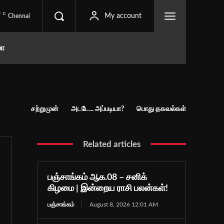
C
7
My account
Chennai
மா
சற்றுமுன்
அடடே... அப்படியா?
பொது தகவல்கள்
Related articles
பஞ்சாங்கம் ஆக.08 – சனிக்
கிழமை | இன்றைய ராசி பலன்கள்!
பஞ்சாங்கம்
August 8, 2026 12:01 AM