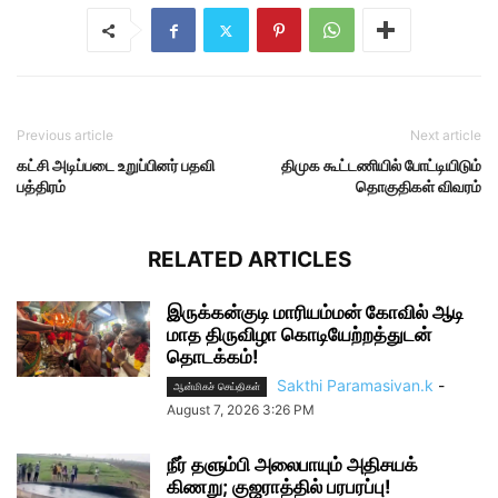
Previous article
Next article
கட்சி அடிப்படை உறுப்பினர் பதவி
திமுக கூட்டணியில் போட்டியிடும்
பத்திரம்
தொகுதிகள் விவரம்
RELATED ARTICLES
இருக்கன்குடி மாரியம்மன் கோவில் ஆடி
மாத திருவிழா கொடியேற்றத்துடன்
தொடக்கம்!
Sakthi Paramasivan.k
-
ஆன்மிகச் செய்திகள்
August 7, 2026 3:26 PM
நீர் தளும்பி அலைபாயும் அதிசயக்
கிணறு; குஜராத்தில் பரபரப்பு!