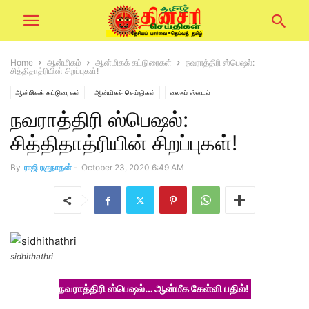
Home
ஆன்மிகம்
ஆன்மிகக் கட்டுரைகள்
நவராத்திரி ஸ்பெஷல்:
சித்திதாத்ரியின் சிறப்புகள்!
ஆன்மிகக் கட்டுரைகள்
ஆன்மிகச் செய்திகள்
லைஃப் ஸ்டைல்
நவராத்திரி ஸ்பெஷல்:
விழாக்கள் விசேஷங்கள்
சித்திதாத்ரியின் சிறப்புகள்!
By
ராஜி ரகுநாதன்
-
October 23, 2020 6:49 AM
sidhithathri
நவராத்திரி ஸ்பெஷல்… ஆன்மீக கேள்வி பதில்!