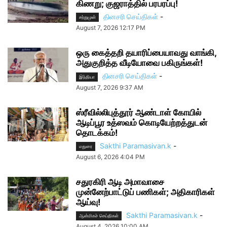
கிணறு; குஜராத்தில் பரபரப்பு!
தினசரி செய்திகள்
-
சற்றுமுன்
August 7, 2026 12:17 PM
ஒரு கைத்தறி தயாரிப்பையாவது வாங்கி,
அதுகுறித்த வீடியோவை பகிருங்கள்!
தினசரி செய்திகள்
-
இந்தியா
August 7, 2026 9:37 AM
ஸ்ரீவில்லிபுத்தூர் ஆண்டாள் கோயில்
ஆடிப்பூர உத்ஸவம் கொடியேற்றத்துடன்
தொடக்கம்!
Sakthi Paramasivan.k
-
மதுரை
August 6, 2026 4:04 PM
சதுரகிரி ஆடி அமாவாசை
முன்னேற்பாட்டுப் பணிகள்; அதிகாரிகள்
ஆய்வு!
Sakthi Paramasivan.k
-
ஆன்மிகச் செய்திகள்
August 4, 2026 10:00 AM