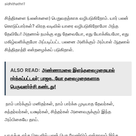
sidhithathri1
சித்திகளை (பலன்களை) பெறுவதற்காக வழிபடுகிறோம். யார் பலன்
கொடுப்பார்கள்? விரத வடிவில் யாரை வழிபடுகிறோமோ அந்த
தேவியே! அதனால் நமக்கு எது தேவையோ, எது யோக்கியமோ, எது
மகிழ்வளிக்குமோ அப்படிப்பட்ட பலனை அளிக்கும் அம்பாள் ஆதலால்
சித்திதாத்ரி என்றழைக்கப் படுகிறாள்.
ALSO READ:
அண்ணாமலை இளந்தலைமுறையால்
ஈர்க்கப்பட்டவர்; பாஜக.,வோ தலைமுறைகளாக
பெருவளர்ச்சி கண்டது!
நாம் பார்க்கும் மனிதர்கள், நாம் பார்க்க முடியாத தேவர்கள்,
கந்தர்வர்கள், யக்ஷர்கள், சித்தர்கள் அனைவருக்கும் இந்த
அம்பிகையே தாய்.
யாருக்கு எந்த செயலில் பலன் பெற வேண்டும் என்றாலும் இந்த