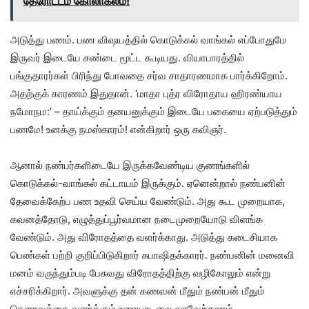
தேரோட்டம் கோலாகலம்!
அடுத்து பணம். பண விஷயத்தில் கொடுக்கல் வாங்கல் எப்போதுமே
இருவர் இடையே சண்டை மூட்ட கூடியது. வியாபாரத்தில்
பங்குதாரர்கள் பிரிந்து போவதை சர்வ சாதாரணமாக பார்க்கிறோம்.
அதற்குக் காரணம் இதுதான். ‘மாதா புத்ர விரோதாய ஹிரண்யாய
நமோநம:’ – தாய்க்கும் தனயனுக்கும் இடையே பகையை ஏற்படுத்தும்
பணமே! உனக்கு நமஸ்காரம்! என்கிறார் ஒரு கவிஞர்.
ஆனால் நண்பர்களிடையே இருக்கவேண்டிய குணங்களில்
கொடுக்கல்-வாங்கல் கட்டாயம் இருக்கும். ஏனென்றால் நண்பனின்
தேவைக்கேற்ப பண உதவி செய்ய வேண்டும். அது கூட முறையாக,
கவனத்தோடு, எழுத்துப்பூர்வமான நடைமுறையோடு விளங்க
வேண்டும். அது விரோதத்தை வளர்க்காது. அடுத்து கடைசியாக
பெண்கள் பற்றி குறிப்பிடுகிறார் சுபாஷிதக்காரர். நண்பனின் மனைவி
மனம் வருந்தும்படி பேசுவது விரோதத்திற்கு வழிகோலும் என்று
எச்சரிக்கிறார். அவளுக்கு தன் கணவன் மீதும் நண்பன் மீதும்
கௌரவத்தை வளர்க்கும் உரையாடலை வரவேற்கலாம்.