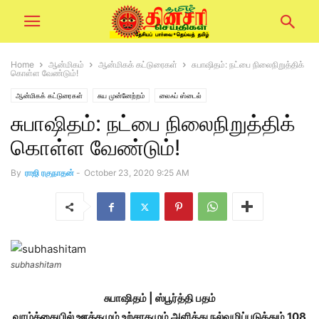
Home
ஆன்மிகம்
ஆன்மிகக் கட்டுரைகள்
சுபாஷிதம்: நட்பை நிலைநிறுத்திக்
கொள்ள வேண்டும்!
ஆன்மிகக் கட்டுரைகள்
சுய முன்னேற்றம்
லைஃப் ஸ்டைல்
சுபாஷிதம்: நட்பை நிலைநிறுத்திக்
கொள்ள வேண்டும்!
By
ராஜி ரகுநாதன்
-
October 23, 2020 9:25 AM
subhashitam
சுபாஷிதம் | ஸ்பூர்த்தி பதம்
வாழ்க்கையில் ஊக்கமும் உற்சாகமும் அளித்து நல்வழிப்படுத்தும் 108