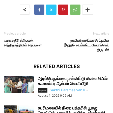
Previous article
Next article
நவராத்திரி ஸ்பெஷல்:
நாயினி நரசிம்மா ரெட்டியின்
சித்திதாத்ரியின் சிறப்புகள்!
இறுதிச் சடங்கில்… பிக்பாக்கெட்
திருடன்!
RELATED ARTICLES
ஆடிப்பெருக்கை முன்னிட்டு சிவகாசியில்
காலண்டர் ஆல்பம் வெளியீடு!
Sakthi Paramasivan.k
-
மதுரை
August 4, 2026 9:09 AM
சபரிமலையில் நிறை புத்தரிசி பூஜை: