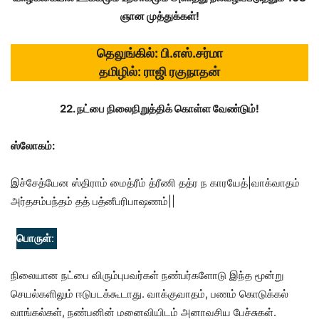
ஞான முத்துக்கள்!
தெலுங்கில்: பி.எஸ்.சர்மா
தமிழில்: ராஜி ரகுநாதன்
22. நட்பை நிலைநிறுத்திக் கொள்ள வேண்டும்!
ஸ்லோகம்:
இச்சேத்யேன ஸ்திராம் மைத்ரீம் த்ரீணி தத்ர ந காரயேத்|வாக்வாதம்
அர்தசம்பந்தம் தத் பத்னீபரிபாஷணம்||
பொருள்
:
நிலையான நட்பை விரும்புபவர்கள் நண்பர்களோடு இந்த மூன்று
செயல்களிலும் ஈடுபடக்கூடாது. வாக்குவாதம், பணம் கொடுக்கல்
வாங்கல்கள், நண்பனின் மனைவியிடம் அனாவசிய பேச்சுகள்.