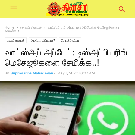
Home
லைஃப் ஸ்டைல்
வாட்ஸ்அப் அப்டேட்: டிஸ்அப்பியரிங் மெசேஜூகளை
சேமிக்க..!
லைஃப் ஸ்டைல்
அடடே... அப்படியா?
தொழில்நுட்பம்
வாட்ஸ்அப் அப்டேட்: டிஸ்அப்பியரிங்
மெசேஜூகளை சேமிக்க..!
By
Suprasanna Mahadevan
-
May 1, 2022 10:07 AM