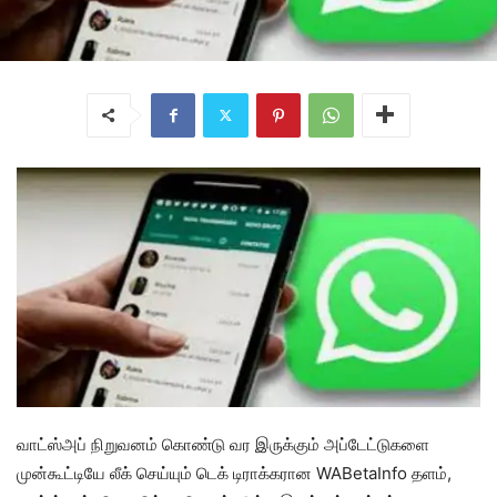
வாட்ஸ்அப் நிறுவனம் கொண்டு வர இருக்கும் அப்டேட்டுகளை
முன்கூட்டியே லீக் செய்யும் டெக் டிராக்கரான WABetaInfo தளம்,