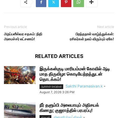
Previous article
Next article
அறப்பளீஸ்வர சதகம்: நிதி
பிறந்தநாள் வாழ்த்துக்கள்:
அமைச்சர் லட்சணம்!
ரசிகர்கள் நலம் விரும்பும் ஏகே!
RELATED ARTICLES
இருக்கன்குடி மாரியம்மன் கோவில் ஆடி
மாத திருவிழா கொடியேற்றத்துடன்
தொடக்கம்!
Sakthi Paramasivan.k
-
ஆன்மிகச் செய்திகள்
August 7, 2026 3:26 PM
நீர் தளும்பி அலைபாயும் அதிசயக்
கிணறு; குஜராத்தில் பரபரப்பு!
தினசரி செய்திகள்
-
சற்றுமுன்