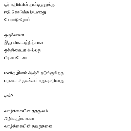
ஓர் எதிரியின் தாக்குதலுக்கு
ஈடு கொடுக்க இயலாது
போராடுகிறாய்
ஒருவேளை
இது பிரளயத்திற்கான
ஒத்திகையா அல்லது
பிரளயமேவா
மனித இனம் அஞ்சி நடுங்குகிறது
பறவை மிருகங்கள் எதுவுமறியாது
ஏன்?
வாழ்க்கையின் தத்துவம்
அறிவதற்காகவா
வாழ்க்கையின் தவறுகளை