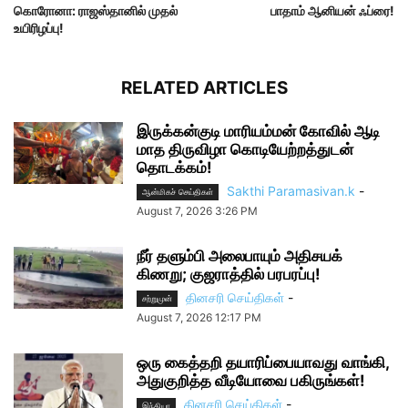
கொரோனா: ராஜஸ்தானில் முதல்
பாதாம் ஆனியன் ஃப்ரை!
உயிரிழப்பு!
RELATED ARTICLES
இருக்கன்குடி மாரியம்மன் கோவில் ஆடி
மாத திருவிழா கொடியேற்றத்துடன்
தொடக்கம்!
Sakthi Paramasivan.k
-
ஆன்மிகச் செய்திகள்
August 7, 2026 3:26 PM
நீர் தளும்பி அலைபாயும் அதிசயக்
கிணறு; குஜராத்தில் பரபரப்பு!
தினசரி செய்திகள்
-
சற்றுமுன்
August 7, 2026 12:17 PM
ஒரு கைத்தறி தயாரிப்பையாவது வாங்கி,
அதுகுறித்த வீடியோவை பகிருங்கள்!
தினசரி செய்திகள்
-
இந்தியா