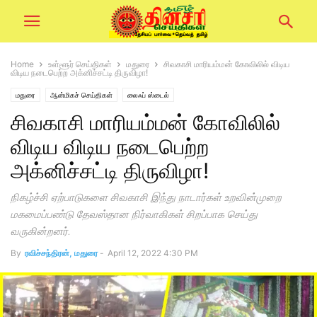
Home
உள்ளூர் செய்திகள்
மதுரை
சிவகாசி மாரியம்மன் கோவிலில் விடிய
விடிய நடைபெற்ற அக்னிச்சட்டி திருவிழா!
மதுரை
ஆன்மிகச் செய்திகள்
லைஃப் ஸ்டைல்
சிவகாசி மாரியம்மன் கோவிலில்
விடிய விடிய நடைபெற்ற
அக்னிச்சட்டி திருவிழா!
நிகழ்ச்சி ஏற்பாடுகளை சிவகாசி இந்து நாடார்கள் உறவின்முறை
மகமைப்பண்டு தேவஸ்தான நிர்வாகிகள் சிறப்பாக செய்து
வருகின்றனர்.
By
ரவிச்சந்திரன், மதுரை
-
April 12, 2022 4:30 PM