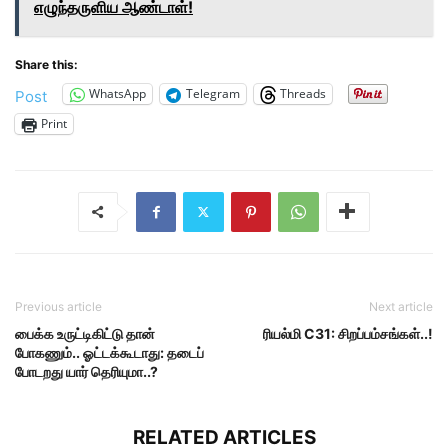
எழுந்தருளிய ஆண்டாள்!
Share this:
WhatsApp
Telegram
Threads
Post
Print
Previous article
Next article
பைக்க உருட்டிகிட்டு தான்
ரியல்மி C31: சிறப்பம்சங்கள்..!
போகணும்.. ஓட்டக்கூடாது: தடைப்
போடறது யார் தெரியுமா..?
RELATED ARTICLES