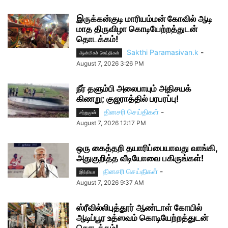
இருக்கன்குடி மாரியம்மன் கோவில் ஆடி
மாத திருவிழா கொடியேற்றத்துடன்
தொடக்கம்!
Sakthi Paramasivan.k
-
ஆன்மிகச் செய்திகள்
August 7, 2026 3:26 PM
நீர் தளும்பி அலைபாயும் அதிசயக்
கிணறு; குஜராத்தில் பரபரப்பு!
தினசரி செய்திகள்
-
சற்றுமுன்
August 7, 2026 12:17 PM
ஒரு கைத்தறி தயாரிப்பையாவது வாங்கி,
அதுகுறித்த வீடியோவை பகிருங்கள்!
தினசரி செய்திகள்
-
இந்தியா
August 7, 2026 9:37 AM
ஸ்ரீவில்லிபுத்தூர் ஆண்டாள் கோயில்
ஆடிப்பூர உத்ஸவம் கொடியேற்றத்துடன்