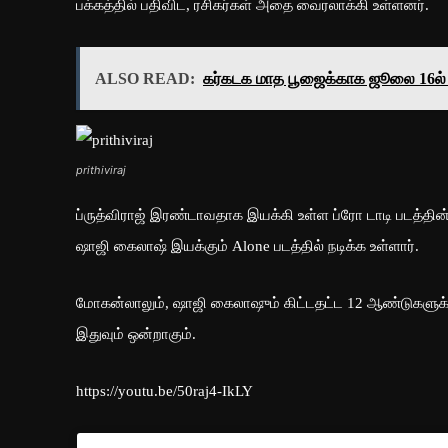
பக்கத்தில் பதிவிட, ரசிகர்கள் அதை வைரலாக்கி உள்ளனர்.
ALSO READ:
கர்கடக மாத பூஜைக்காக ஜூலை 16ல் 
prithiviraj
ப்ருத்விராஜ் இரண்டாவதாக இயக்கி உள்ள ப்ரோ டாடி படத்தின் 
ஷாஜி கைலாஷ் இயக்கும் Alone படத்தில் நடிக்க உள்ளார்.
மோகன்லாலும், ஷாஜி கைலாஷும் கிட்டதட்ட 12 ஆண்டுகளுக்கு
இதுவும் ஒன்றாகும்.
https://youtu.be/50raj4-IkLY