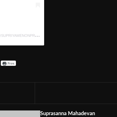
A
POST SHARED BY SUPRIYA MENON PRITHVIRAJ (@SUPRIYAMENONPRITHVIRAJ)
Print
Suprasanna Mahadevan