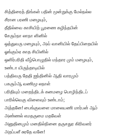
சித்திரைத் திங்கள் பதின் மூன்றுக்கு மேல்நல்ல
சீரான பரணி மழையும்,
தீதில்வை காசியிற் பூரணை கழிந்தபின்
சேரும்நா லாநா ளினில்
ஒத்துவரு மழையும், அவ் வானியில் தேய்பிறையில்
ஓங்கும்ஏ காத சியினில்
ஒளிர்பரிதி வீழ்பொழுதில் மந்தார மும் மழையும்,
உண்டா யிருந்தாடியில்
பத்திவரு தேதி ஐந்தினில் ஆதி வாரமும்
பகரும்ஆ வணிமூ லநாள்
பரிதியும் மறைந்திடக் கனமழை பொழிந்திடப்
பாரில்வெகு விளைவும் உண்டாம்;
அத்தனே! பைங்குவளை மாலையணி மார்பன் ஆம்
அண்ணல் எமதருமை மதவேள்
அனுதினமும் மனதில்நினை தருசதுர கிரிவளர்
அறப்பளீ சுரதே வனே!