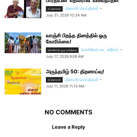
பாரதியின் ‘எதிரொலி’ விசுவநாதன்
தினசரி செய்திகள்
-
கட்டுரைகள்
July 31, 2026 10:34 AM
வாஞ்சி பிறந்த தினத்தில் ஒரு
கோரிக்கை!
செங்கோட்டை ஸ்ரீராம்
-
உங்களோடு ஒரு வார்த்தை
July 17, 2026 9:08 AM
அருந்தமிழ் 50: திறனாய்வு!
தினசரி செய்திகள்
-
கட்டுரைகள்
July 11, 2026 11:15 AM
NO COMMENTS
Leave a Reply