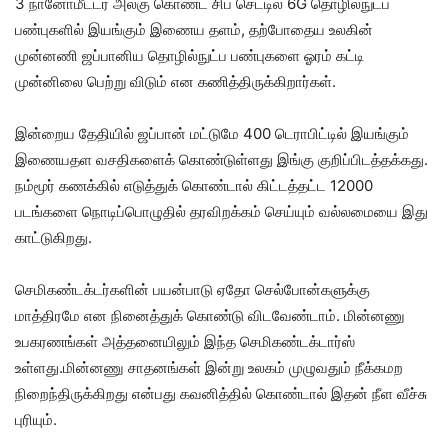
3 நானோமீட்டர் அலகு கொண்ட சிப் செட்டில் 6G தொழில்நுட்ப
பண்புகளில் இயங்கும் இணைய தளம், தற்போதைய உலகின்
முன்னணி ஜப்பானிய தொழில்நுட்ப பண்புகளை ஓரம் கட்டி
முன்னிலை பெற்று விடும் என கணித்திருக்கிறார்கள்.
இன்றைய தேதியில் ஜப்பான் மட்டுமே 400 டெராபிட்டில் இயங்கும்
இணையதள வசதிகளைக் கொண்டுள்ளது இங்கு குறிப்பிடத்தக்கது.
நம்மூர் கணக்கில் எடுத்துக் கொண்டால் கிட்டத்தட்ட 12000
படங்களை நொடிப்பொழுதில் தரவிறக்கம் செய்யும் வல்லமையை இது
காட்டுகிறது.
செமிகண்டக்டர்களின் பயன்பாடு ஏதோ செல்போன்களுக்கு
மாத்திரமே என நினைத்துக் கொண்டு விடவேண்டாம். மின்னணு
உபகரணங்கள் அத்தனையிலும் இந்த செமிகண்டக்டார்ஸ்
உள்ளது.மின்னணு சாதனங்கள் இன்று உலகம் முழுவதும் நீக்கமற
நிறைந்திருக்கிறது என்பது கவனித்தில் கொண்டால் இதன் நீள வீச்சு
புரியும்.