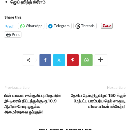
ஜெய் ஹிந்த் ஸ்ரீராம்
Share this:
WhatsApp
Telegram
Threads
Post
Print
Previous article
Next article
மின் வாகன ஊக்குவிப்பு: பிரதமரின்
தேசிய நெல் திருவிழா: 150 க்கும்
இ-டிரைவ் திட்டத்துக்கு ரூ.10.9
மேற்பட்ட பாரம்பரிய நெல் சாகுபடி
ஆயிரம் கோடி ஒதுக்க
விவசாயிகள் பங்கேற்பு!
அமைச்சரவை ஒப்புதல்!