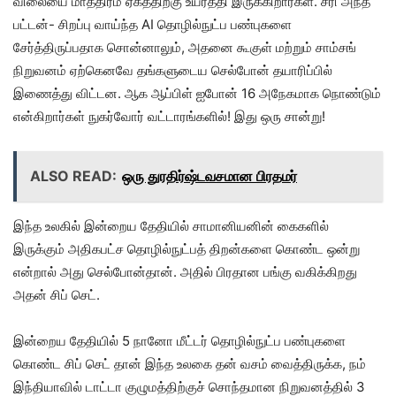
விலையை மாத்திரம் ஏகத்திற்கு உயர்த்தி இருக்கிறார்கள். சரி அந்த
பட்டன்- சிறப்பு வாய்ந்த AI தொழில்நுட்ப பண்புகளை
சேர்த்திருப்பதாக சொன்னாலும், அதனை கூகுள் மற்றும் சாம்சங்
நிறுவனம் ஏற்கெனவே தங்களுடைய செல்போன் தயாரிப்பில்
இணைத்து விட்டன. ஆக ஆப்பிள் ஐபோன் 16 அநேகமாக நொண்டும்
என்கிறார்கள் நுகர்வோர் வட்டாரங்களில்! இது ஒரு சான்று!
ALSO READ:
ஒரு துரதிர்ஷ்டவசமான பிரதமர்
இந்த உலகில் இன்றைய தேதியில் சாமானியனின் கைகளில்
இருக்கும் அதிகபட்ச தொழில்நுட்பத் திறன்களை கொண்ட ஒன்று
என்றால் அது செல்போன்தான். அதில் பிரதான பங்கு வகிக்கிறது
அதன் சிப் செட்.
இன்றைய தேதியில் 5 நானோ மீட்டர் தொழில்நுட்ப பண்புகளை
கொண்ட சிப் செட் தான் இந்த உலகை தன் வசம் வைத்திருக்க, நம்
இந்தியாவில் டாட்டா குழுமத்திற்குச் சொந்தமான நிறுவனத்தில் 3