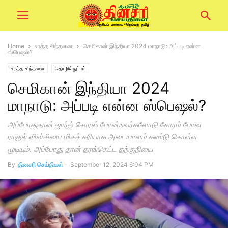
Home
உரத்த சிந்தனை
செமிகான் இந்தியா 2024 மாநாடு: அப்படி என்ன
ஸ்பெஷல்?
உரத்த சிந்தனை
தொழில்நுட்பம்
செமிகான் இந்தியா 2024
மாநாடு: அப்படி என்ன ஸ்பெஷல்?
அப்போதுதான் ஜார்ஜ் சோரஸ் போன்றவர்களோடு சோரம் போன
ராகுல் வின்சியை மிகச் சரியாக அடையாளம் கண்டு கொள்ள
முடியும். அப்போது தான் தரங்கெட்ட தற்குறியை
By
தினசரி செய்திகள்
-
September 12, 2024 6:04 PM