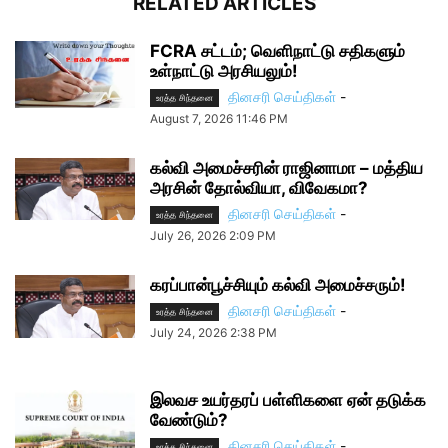
RELATED ARTICLES
FCRA சட்டம்; வெளிநாட்டு சதிகளும்
உள்நாட்டு அரசியலும்!
தினசரி செய்திகள்
-
உரத்த சிந்தனை
August 7, 2026 11:46 PM
கல்வி அமைச்சரின் ராஜினாமா – மத்திய
அரசின் தோல்வியா, விவேகமா?
தினசரி செய்திகள்
-
உரத்த சிந்தனை
July 26, 2026 2:09 PM
கரப்பான்பூச்சியும் கல்வி அமைச்சரும்!
தினசரி செய்திகள்
-
உரத்த சிந்தனை
July 24, 2026 2:38 PM
இலவச உயர்தரப் பள்ளிகளை ஏன் தடுக்க
வேண்டும்?
தினசரி செய்திகள்
-
உரத்த சிந்தனை