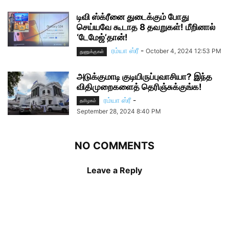
டிவி ஸ்க்ரீனை துடைக்கும் போது
செய்யவே கூடாத 8 தவறுகள்! மீறினால்
‘டேமேஜ்’தான்!
ரம்யா ஸ்ரீ
-
October 4, 2024 12:53 PM
துணுக்குகள்
அடுக்குமாடி குடியிருப்புவாசியா? இந்த
விதிமுறைகளைத் தெரிஞ்சுக்குங்க!
ரம்யா ஸ்ரீ
-
தமிழகம்
September 28, 2024 8:40 PM
NO COMMENTS
Leave a Reply