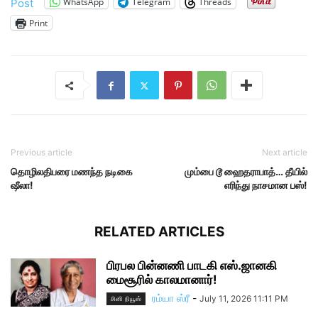
WhatsApp
Telegram
Threads
Post
Print
Previous article
Next article
தொழிலதிபரை மணந்த நடிகை
மும்பை டூ ஹைதராபாத்… தீயில்
ஷீலா!
எரிந்து நாசமான பஸ்!
RELATED ARTICLES
பிரபல பின்னணி பாடகி எஸ்.ஜானகி
மைசூரில் காலமானார்!
ரம்யா ஸ்ரீ
-
July 11, 2026 11:11 PM
சினி நியூஸ்