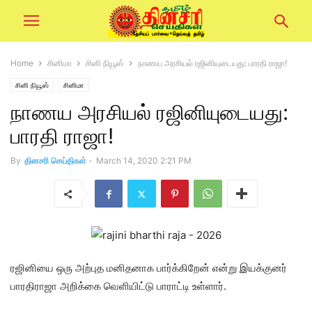
Home
சினிமா
சினி நியூஸ்
நாணய அரசியல் ரஜினியுடையது: பாரதி ராஜா!
சினி நியூஸ்
சினிமா
நாணய அரசியல் ரஜினியுடையது:
பாரதி ராஜா!
By
தினசரி செய்திகள்
-
March 14, 2020 2:21 PM
ரஜினியை ஒரு அற்புத மனிதனாக பார்க்கிறேன் என்று இயக்குனர்
பாரதிராஜா அறிக்கை வெளியிட்டு பாராட்டி உள்ளார்.