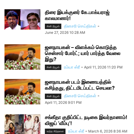
திரை இயக்குனர் கே.பாக்யராஜ்
காலமானார்!
தினசரி செய்திகள்
-
சினி நியூஸ்
June 27, 2026 10:28 AM
ஜனநாயகன் – விளக்கம் கொடுத்த
சென்சார் போர்ட்; யார் பார்த்த வேலை
இது?
ரம்யா ஸ்ரீ
-
April 11, 2026 11:20 PM
சினி நியூஸ்
ஜனநாயகன் படம் இணையத்தில்
கசிந்தது, திட்டமிடப்பட்ட செயலா?
தினசரி செய்திகள்
-
சினி நியூஸ்
April 11, 2026 9:01 PM
சங்கீதா குறிப்பிட்ட நடிகை இவர்தானாம்!
விஜய் ‘வீம்பு’!
ரம்யா ஸ்ரீ
-
March 6, 2026 8:36 AM
உரத்த சிந்தனை