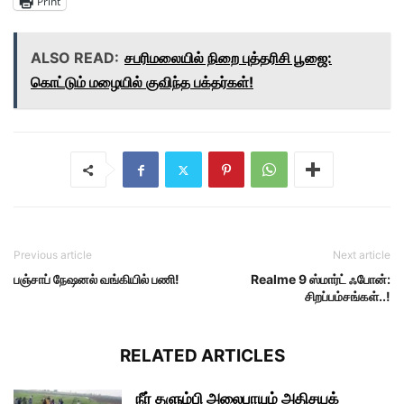
Print
ALSO READ:
சபரிமலையில் நிறை புத்தரிசி பூஜை:
கொட்டும் மழையில் குவிந்த பக்தர்கள்!
Previous article
Next article
பஞ்சாப் நேஷனல் வங்கியில் பணி!
Realme 9 ஸ்மார்ட் ஃபோன்:
சிறப்பம்சங்கள்..!
RELATED ARTICLES
நீர் தளும்பி அலைபாயும் அதிசயக்