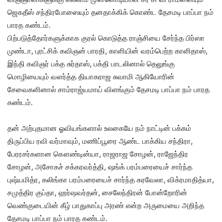
ஜெகதீஸ் சந்திரபோஸையும் தனதாக்கிக் கொண்ட தேசமடி பாப்பா நம்
பாரத கண்டம்.
பிற்படுத்தோர்களுக்காக குரல் கொடுத்த ராஞ்சியை சேர்ந்த பிர்ஸா
முண்டா, புரட்சிக் கவிஞன் பாரதி, காளியின் வரம்பெற்ற காளிதாஸ்,
இந்தி கவிஞர் பக்த சுர்தாஸ், பக்தி பாடலினால் தெலுங்கு
மொழியையும் வளர்த்த தியாகராஜ சுவாமி ஆகியோரின்
சேவைகளினால் சாம்ராஜ்யமாய் விளங்கும் தேசமடி பாப்பா நம் பாரத
கண்டம்.
தன் அற்புதமான ஓவியங்களால் உலகையே நம் நாட்டின் பக்கம்
திருப்பிய ரவி வர்மாவும், மணிப்பூரை ஆண்ட பாக்கிய சந்திரா,
பேரரசர்களான கௌண்டின்யா, ராஜராஜ சோழன், ராஜேந்திர
சோழன், அசோகச் சக்கரவர்த்தி, ஷங்க் பரம்பரையைச் சார்ந்த
புஷ்யமித்ர, கலிங்கா பரம்பரையைச் சார்ந்த கரவேலா, விக்ரமாதித்யா,
சமுத்திர குப்தா, ஹர்ஷவர்தன், சைலேந்திரன் போன்றோரின்
வெண்குடையின் கீழ் பாதுகாப்பு அரண் என்ற அருமையை அறிந்த
தேசமடி பாப்பா நம் பாரத கண்டம்.