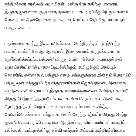
சந்திரசேகர சரஸ்வதி சுவாமிகள், மனித நேயத்திற்கு பாலமாய்
இருந்த முன்னாள் குடியரசுத் தலைவர் டாக்டர் ஏபிஜே அப்துல் கலாம்
போன்ற பல ஆன்றோர்கள் நமக்கு வழிகாட்டிய தேசமிது பாப்பா நம்
பாரத கண்டம்.
மதங்களை கடந்து இசை ரசிகர்களை பெற்றிருக்கும் புகழ்பெற்ற
பாடகர் டாக்டர் கே ஜே ஜேசுதாஸ், இறைவனால் திருநங்கையாக
ஆசீர்வதிக்கப்பட்ட பத்மஸ்ரீ விருது பெற்ற நர்த்தகி நடராஜன் தன்
ஆராய்ச்சியினால் பரதநாட்டியத்திற்கும், தமிழுக்கும் செய்யும்
தொண்டு, தள்ளாத வயதிலும் ஏழை மக்களுக்காக இன்றும் போராடும்
பத்மபூஷன் விருது பெற்ற கிருஷ்ணம்மாள் ஜெகந்நாதன், அனாதை
குழந்தைகளின் தாயாய் இருந்த மகாராஷ்டிராவைச் சேர்ந்த பத்மஸ்ரீ
விருது பெற்ற சிந்துதாயீ சப்கால், காலில் செருப்பு கூட அணியாத,
ஆயிரத்திற்கும் மேற்பட்ட வகையான மரங்களை வளர்த்த
பேரிளம்பெண்ணான கர்நாடகாவைச் சேர்ந்த பத்மஸ்ரீ விருது பெற்ற
துளஸி கௌடா, 66 வயதான ஆரஞ்சுப் பழ வியாபாரியின் மனதில்
உதித்த கிராமப்புறத்திற்கு கல்வி என்னும் அட்சயப்பாத்திரத்திரமான