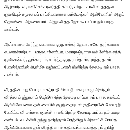
ஆழ்வார்கள், கவிச்சக்கரவர்த்தி கம்பர், கர்நாடகாவின் தத்துவ
ஞானியும் சமுதாயப் புரட்சியாளராக பஸ்வேஷ்வர் ஆகியோரின் அரும்
தொண்டை அருமையாய் அனுபவித்த தேசமடி பாப்பா நம் பாரத
கண்டம்.
அஸ்ஸாமை சேர்ந்த வைணவ குரு சங்கர் தேவா, சகோதரர்களான
சயனாச்சார்யா – மாதவாச்சார்யா, மகாராஷ்டிராவைச் சேர்ந்த சந்த்
ஞானேஷ்வர், துக்காராம், சமர்த்த குரு ராம்தாஸ், புரந்தரதாசர்
போன்றோரின் ஆன்மீக வழிகாட்டலால் மிளிர்ந்த தேசமடி நம் பாரத
கண்டம்.
வீரத்தின் மறு பெயராம் சத்ரபதி சிவாஜி மகாராஜை அவர்தம்
வீரத்தாய் ஜீஜாபாய் பெற்றெடுத்த தேசமடி பாப்பா நம் பாரத கண்டம்.
ஆங்கிலேயனை தன் கையில் குழந்தையுடன் குதிரையின் மேல் ஏறி
போரிட்ட வீரமங்கை ஜான்சி ராணி பிறந்த தேசமடி பாப்பா நம் பாரத
கண்டம். வடக்கிலிருந்து நகர்ந்தால் தெற்கிலும் அரசாட்சி செய்த
ஆங்கிலேயனை தன் வீரத்தினால் கதிகலங்க வைத்த நம் தமிழ்