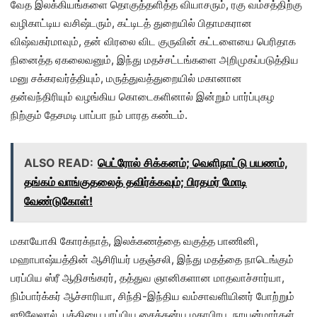
வேத இலக்கியங்களை தொகுத்தளித்த வியாசரும், ரகு வம்சத்திற்கு
வழிகாட்டிய வசிஷ்டரும், கட்டிடத் துறையில் பிதாமகரான
விஷ்வகர்மாவும், தன் விரலை விட குருவின் கட்டளையை பெரிதாக
நினைத்த ஏகலைவனும், இந்து மதச்சட்டங்களை அறிமுகப்படுத்திய
மனு சக்கரவர்த்தியும், மருத்துவத்துறையில் மகானான
தன்வந்திரியும் வழங்கிய கொடைகளினால் இன்றும் பார்ப்புகழ
நிற்கும் தேசமடி பாப்பா நம் பாரத கண்டம்.
ALSO READ:
பெட்ரோல் சிக்கனம்; வெளிநாட்டு பயணம்,
தங்கம் வாங்குதலைத் தவிர்க்கவும்; பிரதமர் மோடி
வேண்டுகோள்!
மகாயோகி கோரக்நாத், இலக்கணத்தை வகுத்த பாணினி,
மஹாபாஷ்யத்தின் ஆசிரியர் பதஞ்சலி, இந்து மதத்தை நாடெங்கும்
பரப்பிய ஸ்ரீ ஆதிசங்கரர், தத்துவ ஞானிகளான மாதவாச்சார்யா,
நிம்பார்க்கர் ஆச்சாரியா, சிந்தி-இந்திய வம்சாவளியினர் போற்றும்
ஜூலேலால், பக்தியை பரப்பிய சைத்தன்ய மகாபிரபு, நாயன்மார்கள்,