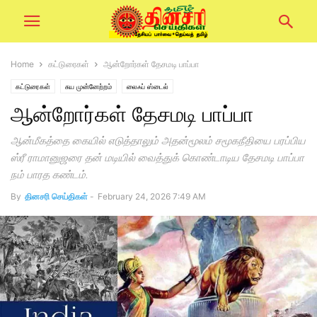
Home
கட்டுரைகள்
ஆன்றோர்கள் தேசமடி பாப்பா
கட்டுரைகள்
சுய முன்னேற்றம்
லைஃப் ஸ்டைல்
ஆன்றோர்கள் தேசமடி பாப்பா
ஆன்மீகத்தை கையில் எடுத்தாலும் அதன்மூலம் சமூகநீதியை பரப்பிய
ஸ்ரீ ராமானுஜரை தன் மடியில் வைத்துக் கொண்டாடிய தேசமடி பாப்பா
நம் பாரத கண்டம்.
By
தினசரி செய்திகள்
-
February 24, 2026 7:49 AM