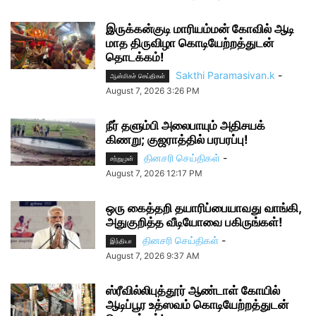
இருக்கன்குடி மாரியம்மன் கோவில் ஆடி
மாத திருவிழா கொடியேற்றத்துடன்
தொடக்கம்!
Sakthi Paramasivan.k
-
ஆன்மிகச் செய்திகள்
August 7, 2026 3:26 PM
நீர் தளும்பி அலைபாயும் அதிசயக்
கிணறு; குஜராத்தில் பரபரப்பு!
தினசரி செய்திகள்
-
சற்றுமுன்
August 7, 2026 12:17 PM
ஒரு கைத்தறி தயாரிப்பையாவது வாங்கி,
அதுகுறித்த வீடியோவை பகிருங்கள்!
தினசரி செய்திகள்
-
இந்தியா
August 7, 2026 9:37 AM
ஸ்ரீவில்லிபுத்தூர் ஆண்டாள் கோயில்
ஆடிப்பூர உத்ஸவம் கொடியேற்றத்துடன்