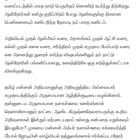
வரைப்படத்தில் பாரத நாடு பெருமிதம் கொண்டு உயர்ந்து நிற்கிறது.
ஆன்றோர்கள் என்று குறிப்பிடும் போது ஆண்களுக்கு நிகரான
பெண்களையும் கண்டறிந்த தேசமடி நம் பாரத கண்டம்.
அறிவியல் முதல் ஆன்மீகம் வரை, அரசாங்கம் முதல் ஆட்சி வரை,
கல்வி முதல் கலை வரை, சரித்திரம் முதல் சமுதாய மேம்பாடு வரை
என அனைத்து துறைச் சார்ந்த விஷயங்களிலும் நம் நாட்டு
ஆன்றோரின் பங்களிப்பானது, உலகத்திற்கே ஒரு எடுத்துக்காட்டாக
விளங்குகிறது.
தமிழ் மன்னன் அதியமானுக்கு அறிவுறுத்திய அவ்வையார்
சமுதாயத்திற்கும் அருமையான ஆத்திச்சூடியை வழங்கினார்.
தன்னுடைய அருமையான நகைச்சுவை உணர்வினால்
தெனாலிராமனும் நாட்டை ஆண்ட கிருஷ்ணதேவராயருக்கு கூறிய
அறிவுரைகள் இன்றும் ஏற்புடையதாய் உள்ளது என்பதை மறுக்கவும்
இயலுமோ? முகலாய மன்னன் அக்பர்-நகைச்சுவை சக்கரவர்த்தி
பீர்பால் ஜோடியின் வாழ்வியல் தத்துவங்களால் ஈர்க்கப்படாதோர்