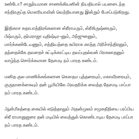
உண்டோ? சாதுர்யமான சாணக்கியனின் நியதியால் பயனடைந்த
சந்திரகுப்த மௌரியாவின் வெற்றியானது இன்றும் பேசப்படுகிறது.
இதிகாச கதாபாத்திரங்களான ஸ்ரீராமரும், ஸ்ரீகிருஷ்ணரும்,
பீஷ்மரும், தர்மராஜா யுதிஷ்டிர-னும், அர்ஜுனனும்,
மார்க்கண்டேயணும், சத்தியத்தை உயிராக காத்த அரிச்சந்திரனும்,
தந்தைக்கே தவறைச் சுட்டிக்காட்டிய தவப்புதல்வன் பிரகலாதனும்
வாழ்ந்த சொர்க்கமான தேசமடி நம் பாரத கண்டம்.
மனித குல மாணிக்கங்களான கௌதம புத்தரையும், மகாவீரரையும்,
குருநானக்கையும் தன் பூமியிலே அவதரிக்க வைத்த தேசமடி பாப்பா
நம் பாரத கண்டம்.
ஆன்மீகத்தை கையில் எடுத்தாலும் அதன்மூலம் சமூகநீதியை பரப்பிய
ஸ்ரீ ராமானுஜரை தன் மடியில் வைத்துக் கொண்டாடிய தேசமடி பாப்பா
நம் பாரத கண்டம்.