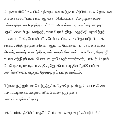
அறுவை சிகிச்சையின் தந்தையான சுஷ்ருதா, அறிவியல் வல்லுநரான
பாஸ்கராச்சாரியா, நாகார்ஜுனா, ஆரியபட்டா, மெஞ்ஞானத்தை
மக்களுக்கு வலியுறுத்திய ஸ்ரீ ராமகிருஷ்ண பரமஹம்சர், சாரதா
தேவி, சுவாமி தயானந்தர், சுவாமி ராம் தீர்த, மஹரிஷி அரவிந்தர்,
ரமண மகரிஷி, நோபல் பரிசு பெற்ற வங்காள கவிஞர் ரபீந்திரநாத்
தாகூர், சீர்திருத்தவாதிகள் ராஜாராம் மோகன்ராய், பால கங்காதர
திலகர், மகாத்மா காந்தியடிகள், மதன் மோகன் மாளவியா, நேதாஜி
சுபாஷ் சந்திரபோஸ், வினாயக் தாமோதர் சாவர்க்கர், டாக்டர் பீம்ராவ்
அம்பேத்கர், மகாத்மா ஃபூலே, ஜோதிபாய் ஃபூலே ஆகியோரின்
சொற்களினால் சுழலும் தேசமடி நம் பாரத கண்டம்.
பிற்காலத்திலும் பல போற்றத்தக்க ஆன்றோர்கள் தங்கள் பங்கினை
நம் நாட்டிற்காக பறைசாற்றிக் கொண்டிருந்தனர்,
கொண்டிருக்கின்றனர்.
பக்திமார்க்கத்தில் ‘காஞ்சிப் பெரியவா’ என்றழைக்கப்படும் ஸ்ரீ