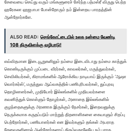
சேவையை செய்து வரும் மங்களூரைச் சேர்ந்த பத்மஸ்ரீ விருது பெற்ற
ஹரேகலா ஹஜபாபா போன்றோரும் நம் இன்றைய பாரதத்தின்
ஆன்றோர்களே.
ALSO READ:
செங்கோட்டையில் உலக நன்மை வேண்டி
108 திருவிளக்கு வழிபாடு!
எவ்விதமான இடையூறுகளிலும் நம்மை இடைவிடாது நம்மை காத்துக்
கொண்டிருக்கும் முப்படை வீரர்கள், காவலர்கள், மருத்துவர்கள்,
செவிலியர்கள், கிராமங்களில் ஆரோக்கிய நாடியாய் இருக்கும் ‘ஆஷா
வொர்கர்ஸ்’, மருத்துவ ஆய்வகத்தில் பணிபுரிபவர்கள், துப்புரவு
தொழிலாளர்கள், முதியோர் இல்லங்களில் முதியவர்களை
கவனித்துக் கொள்ளும் தோழர்கள், அனாதை இல்லங்களில்
குழந்தைகளுக்கு அரணாக இருக்கும் நேசர்கள், இறைவனுக்கு
நெருக்கமாக கருதப்படும் மாற்றுத் திறனாளிகளை கையாளும் சிறப்பு
பெற்றோர்கள், பணியாளர்கள் என இவர்களும் தங்கள் அயராத
சேவைகளினால் ஆன்றோர்களாய் திகழ்வதாலேயே நம் பாரத