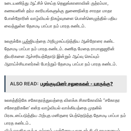
உடையணிந்து ஆட்சிச் செய்த தெலுங்கானாவின் ருத்ரம்மா,
கணவனின் தர்ம காரியங்களுக்கு துணைநின்ற சாரதா மாதா
போன்றோரின் வாழ்வியல் நிகழ்வுகளை பொன்னெழுத்தில் பதிய
வைத்துள்ள தேசமடி பாப்பா நம் பாரத கண்டம்.
உலகுக்கே பூஜ்ஜியத்தை அறிமுகப்படுத்திய ஆன்றோரை கண்ட
தேசமடி பாப்பா நம் பாரத கண்டம். கணித மேதை ராமானுஜரின்
தியரிகளை ஆச்சரியத்தோடு இன்றும் ஆய்வு செய்யும்
ஆராய்ச்சியாளர்கள் போற்றும் தேசமடி பாப்பா நம் பாரத கண்டம்.
ALSO READ:
பழங்குடியினர் சலுகைகள் - யாருக்கு?
உலகத்திற்கே சகோதரத்துவத்தை விளக்க சிகாகோவில் “சகோதர
சகோதரிகளே’ என்ற வாழ்வியல் வாக்கியத்தை முதலில்
பிரகடனப்படுத்திய அற்புத மனிதரை பெற்றெடுத்த தேசமடி பாப்பா நம்
பாரத கண்டம்..
விஞ்ஞானிகளுக்கு எல்லாம் முன்னோடியான சர் சி வி ராமனையும்