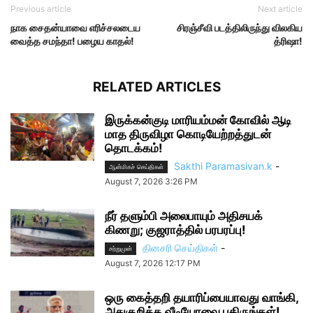
Previous article
Next article
நாக சைதன்யாவை எரிச்சலடைய
சிரஞ்சீவி படத்திலிருந்து விலகிய
வைத்த சமந்தா! பழைய காதல்!
த்ரிஷா!
RELATED ARTICLES
இருக்கன்குடி மாரியம்மன் கோவில் ஆடி
மாத திருவிழா கொடியேற்றத்துடன்
தொடக்கம்!
Sakthi Paramasivan.k
-
ஆன்மிகச் செய்திகள்
August 7, 2026 3:26 PM
நீர் தளும்பி அலைபாயும் அதிசயக்
கிணறு; குஜராத்தில் பரபரப்பு!
தினசரி செய்திகள்
-
சற்றுமுன்
August 7, 2026 12:17 PM
ஒரு கைத்தறி தயாரிப்பையாவது வாங்கி,
அதுகுறித்த வீடியோவை பகிருங்கள்!