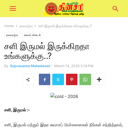
Home
நலவாழ்வு
சளி இருமல் இருக்கிறதா உங்களுக்கு..?
நலவாழ்வு
லைஃப் ஸ்டைல்
சளி இருமல் இருக்கிறதா
உங்களுக்கு..?
By
Suprasanna Mahadevan
-
March 14, 2020 5:19 PM
சளி, இருமல் :-
சளி, இருமல் மற்றும் இதர சுவாசப் பிரச்சனைகள் நீங்கள் சந்தித்தால்,