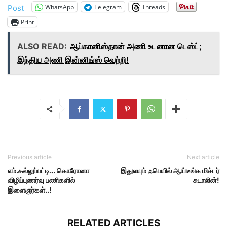
WhatsApp
Telegram
Threads
Post
Print
ALSO READ:
ஆப்கானிஸ்தான் அணி உடனான டெஸ்ட்;
இந்திய அணி இன்னிங்ஸ் வெற்றி!
Previous article
Next article
எம்.கல்லுப்பட்டி… கொரோனா
இதுலயும் ஃபெயில் ஆய்டீங்க மிச்டர்
விழிப்புணர்வு பணிகளில்
சுடாலின்!
இளைஞர்கள்..!
RELATED ARTICLES