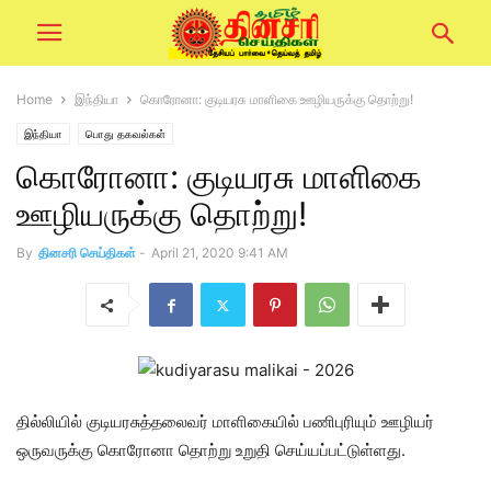
Home
இந்தியா
கொரோனா: குடியரசு மாளிகை ஊழியருக்கு தொற்று!
இந்தியா
பொது தகவல்கள்
கொரோனா: குடியரசு மாளிகை
ஊழியருக்கு தொற்று!
By
தினசரி செய்திகள்
-
April 21, 2020 9:41 AM
தில்லியில் குடியரசுத்தலைவர் மாளிகையில் பணிபுரியும் ஊழியர்
ஒருவருக்கு கொரோனா தொற்று உறுதி செய்யப்பட்டுள்ளது.