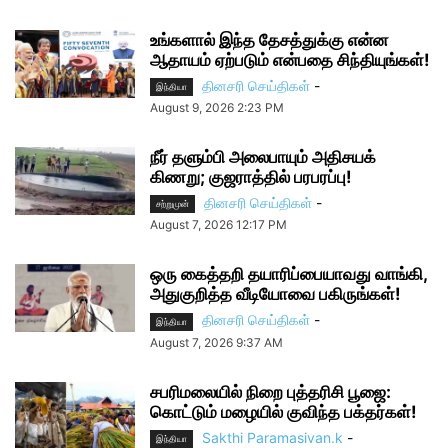
உங்களால் இந்த தேசத்துக்கு என்ன
ஆதாயம் ஏற்படும் என்பதை சிந்தியுங்கள்!
தினசரி செய்திகள்
-
இந்தியா
August 9, 2026 2:23 PM
நீர் தளும்பி அலைபாயும் அதிசயக்
கிணறு; குஜராத்தில் பரபரப்பு!
தினசரி செய்திகள்
-
சற்றுமுன்
August 7, 2026 12:17 PM
ஒரு கைத்தறி தயாரிப்பையாவது வாங்கி,
அதுகுறித்த வீடியோவை பகிருங்கள்!
தினசரி செய்திகள்
-
இந்தியா
August 7, 2026 9:37 AM
சபரிமலையில் நிறை புத்தரிசி பூஜை:
கொட்டும் மழையில் குவிந்த பக்தர்கள்!
Sakthi Paramasivan.k
-
இந்தியா