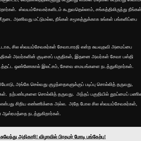
ார்கள். ஸ்வயம்சேவகர்களிடம் கூறுவதெல்லாம், சங்கத்திலிருந்து நீங்கள
ீருடை அணிவது மட்டுமல்ல, நீங்கள் சமூகத்துக்காக உங்கள் பங்களிப்பை
ட்டாக, சில ஸ்வயம்சேவகர்கள் சேவாபாரதி என்ற சுயவுதவி அமைப்பை
குதிகள் அவர்களின் குடிசைப் பகுதிகள், இதனை அவர்கள் சேவா பஸ்தி
ிட்டத்தட்ட ஒண்ணேகால் இலட்சம், சேவை மையங்களை நடத்துகிறார்கள்.
யோடு, அங்கே செல்வது குழந்தைகளுக்குப் படிப்பு சொல்லித் தருவது,
்கள். நற்பண்புகளை சொல்லித் தருவது. அந்தப் பகுதியில் தூய்மைப் பண
் என்பது சிறிய எண்ணிக்கை அல்ல. அதே போல சில ஸ்வயம்சேவகர்கள்,
ண் ஆஸ்ரமத்தை நடத்துகிறார்கள்.
சுவேந்து அதிகாரி! விழாவில் பிரதமர் மோடி பங்கேற்பு!