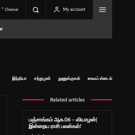
C
1
My account
Chennai
மா
இந்தியா
சற்றுமுன்
துணுக்குகள்
லைஃப் ஸ்டைல்
Related articles
பஞ்சாங்கம் ஆக.06 – வியாழன்|
இன்றைய ராசி பலன்கள்!