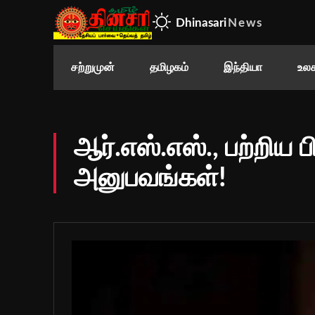
Dhinasari
News
சற்றுமுன்
தமிழகம்
இந்தியா
உலக
ஆர்.எஸ்.எஸ்., பற்றிய 
அனுபவங்கள்!