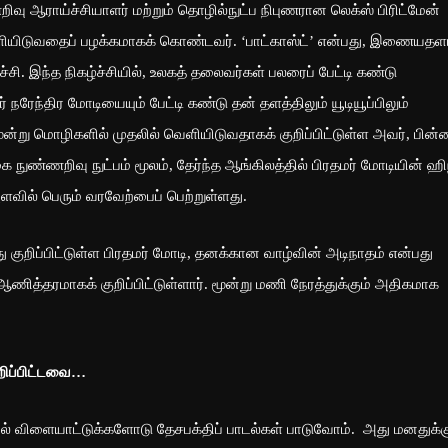
வு ஆராய்ச்சியாளர் மற்றும் தொழில்நுட்ப நிபுணரான லெக்ஸ் பிரிட்மேன்
ு வெளியிடுவதைப் பழக்கமாகக் கொண்டவர். ‘பாட்காஸ்ட்’ என்பது, இணையதள
ி. இந்த நிகழ்ச்சியில், உலகத் தலைவர்கள் பலரைப் பேட்டி கண்டு
 நரேந்திர மோடியையும் பேட்டி கண்டு தன் தளத்திலும் யூடியூப்பிலும்
மூன்று மொழிகளில் முதலில் வெளியிடுவதாகக் குறிப்பிட்டுள்ள அவர், பின்ன
நுண்ணறிவு நுட்பம் மூலம், தேர்ந்த ஆங்கிலத்தில் பிரதமர் மோடியின் ஹி
ளவில் பெரும் வரவேற்பைப் பெற்றுள்ளது.
து குறிப்பிட்டுள்ள பிரதமர் மோடி, தனக்கான வாழ்வின் அடிநாதம் என்பது
ணித்தரமாகக் குறிப்பிட்டுள்ளார். மூன்று மணி நேரத்துக்கும் அதிகமாக
ுறிப்பிட்டவை…
வில் விளையாட்டுக்களோடு தேசபக்திப் பாடல்கள் பாடுவோம். அது மனதுக்க