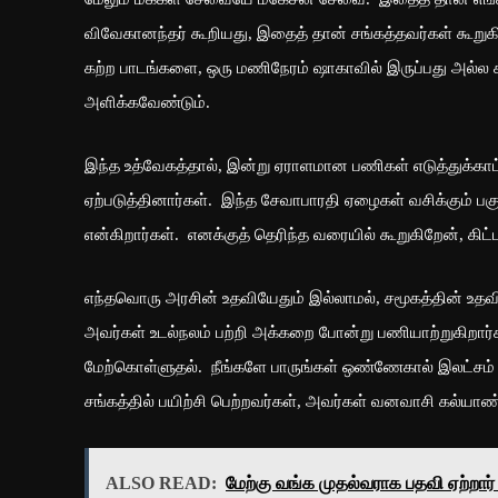
விவேகானந்தர் கூறியது, இதைத் தான் சங்கத்தவர்கள் கூறுகிற
கற்ற பாடங்களை, ஒரு மணிநேரம் ஷாகாவில் இருப்பது அல்ல ச
அளிக்கவேண்டும்.
இந்த உத்வேகத்தால், இன்று ஏராளமான பணிகள் எடுத்துக்கா
ஏற்படுத்தினார்கள். இந்த சேவாபாரதி ஏழைகள் வசிக்கும் ப
என்கிறார்கள். எனக்குத் தெரிந்த வரையில் கூறுகிறேன், க
எந்தவொரு அரசின் உதவியேதும் இல்லாமல், சமூகத்தின் உதவி
அவர்கள் உடல்நலம் பற்றி அக்கறை போன்று பணியாற்றுகிறார
மேற்கொள்ளுதல். நீங்களே பாருங்கள் ஒண்ணேகால் இலட்சம
சங்கத்தில் பயிற்சி பெற்றவர்கள், அவர்கள் வனவாசி கல்யா
ALSO READ:
மேற்கு வங்க முதல்வராக பதவி ஏற்றார் 