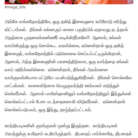
#image_title
அங்கே வங்கதேசத்திலே, ஒரு தலித் இளைஞரை உயிரோடு எரித்து
விட்டார்கள். நீங்கள் எல்லாரும் காஸா பகுதியில் ஏதாவது நடந்தால்
அதற்காக முதலைக்கண்ணீர் வடிக்கிறீர்களே!! ஆனால், உங்கள்
வாயிலிருந்து ஒரு சொல்கூட வரவில்லை, ஏனென்றால் ஒரு தலித்
இளைஞர், வங்கதேசத்தில் படுகொலை செய்யப்பட்டிருக்கிறான்,
ஆனால், அந்த இளைஞரின் மரணத்திற்காக, ஒரு வார்த்தை உங்கள்
வாய் உதிர்க்கவில்லை. ஏனென்றால், நீங்கள் அவர்களை
வாக்குவங்கியாக மட்டுமே பயன்படுத்துகிறீர்கள். நீங்கள் சொல்லவே
மாட்டீர்கள். காஸாவிற்காக மெழுகுவர்த்தி ஊர்வலம் எடுத்துச்
செல்வீர்கள். ஆனால் பாகிஸ்தானிலும் வங்கதேசத்திலும் இந்துக்கள்
கொல்லப்பட்டால் பேசா மடந்தைகளாகி விடுவீர்கள். ஏனென்றால்
கொல்லப்படுபவர், ஒரு இந்து, தாழ்த்தப்பட்டவர்.
காந்தியடிகளின் குரங்குகள் மூன்று இருந்தன. காந்தியடிகள்
அவற்றுக்கு உபதேசம் கூறியிருந்தார். தீயதைப் பார்க்காதே, தீயதைக்