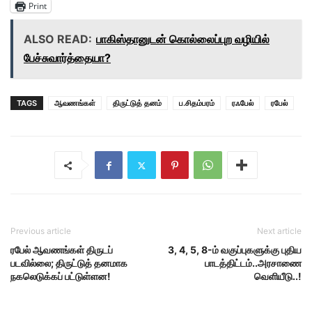
Print
ALSO READ:
பாகிஸ்தானுடன் கொல்லைப்புற வழியில்
பேச்சுவார்த்தையா?
TAGS
ஆவணங்கள்
திருட்டுத் தனம்
ப.சிதம்பரம்
ரஃபேல்
ரபேல்
Previous article
Next article
ரபேல் ஆவணங்கள் திருடப்
3, 4, 5, 8-ம் வகுப்புகளுக்கு புதிய
படவில்லை; திருட்டுத் தனமாக
பாடத்திட்டம்..அரசாணை
நகலெடுக்கப் பட்டுள்ளன!
வெளியீடு..!