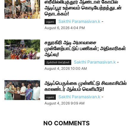
ஸ்ரீவில்லிபுத்தூர் ஆண்டாள் கோயில்
ஆடிப்பூர உத்ஸவம் கொடியேற்றத்துடன்
தொடக்கம்!
Sakthi Paramasivan.k
-
மதுரை
August 6, 2026 4:04 PM
சதுரகிரி ஆடி அமாவாசை
முன்னேற்பாட்டுப் பணிகள்; அதிகாரிகள்
ஆய்வு!
Sakthi Paramasivan.k
-
ஆன்மிகச் செய்திகள்
August 4, 2026 10:00 AM
ஆடிப்பெருக்கை முன்னிட்டு சிவகாசியில்
காலண்டர் ஆல்பம் வெளியீடு!
Sakthi Paramasivan.k
-
மதுரை
August 4, 2026 9:09 AM
NO COMMENTS