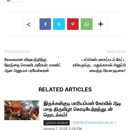
Previous article
Next article
கேவலமான விஷயத்திற்கு
டாப்லெஸ் புகைப்படம் கேட்ட
நேரத்தை செலவிடாதீர்கள்: காண்ட்
ரசிகருக்கு.. மறுக்காமல் அனுப்பி
ஆன அனுபமா பரமேஸ்வரன்
வைத்த பிரபல நடிகை!
RELATED ARTICLES
இருக்கன்குடி மாரியம்மன் கோவில் ஆடி
மாத திருவிழா கொடியேற்றத்துடன்
தொடக்கம்!
Sakthi Paramasivan.k
-
ஆன்மிகச் செய்திகள்
August 7, 2026 3:26 PM