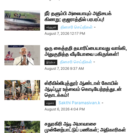
நீர் தளும்பி அலைபாயும் அதிசயக்
கிணறு; குஜராத்தில் பரபரப்பு!
தினசரி செய்திகள்
-
சற்றுமுன்
August 7, 2026 12:17 PM
ஒரு கைத்தறி தயாரிப்பையாவது வாங்கி,
அதுகுறித்த வீடியோவை பகிருங்கள்!
தினசரி செய்திகள்
-
இந்தியா
August 7, 2026 9:37 AM
ஸ்ரீவில்லிபுத்தூர் ஆண்டாள் கோயில்
ஆடிப்பூர உத்ஸவம் கொடியேற்றத்துடன்
தொடக்கம்!
Sakthi Paramasivan.k
-
மதுரை
August 6, 2026 4:04 PM
சதுரகிரி ஆடி அமாவாசை
முன்னேற்பாட்டுப் பணிகள்; அதிகாரிகள்